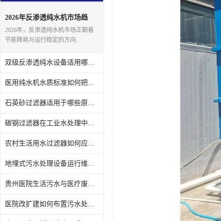
2026年反渗透纯水机市场趋
势：鑫沣源关注节能与稳定
2026年，反渗透纯水机市场正朝着
节能降耗与运行稳定的方向..
双级反渗透纯水设备适用哪些场景？鑫沣源结合实际解析
医用纯水机水质标准如何把握？鑫沣源服务多家医疗机构
石英砂过滤器适用于哪些原水浊度范围？鑫沣源分享贵州本地项目数据
碳钢过滤器在工业水处理中的防腐措施有哪些？鑫沣源结合贵州气候说明
农村生活用水过滤器如何应对季节性水质波动？鑫沣源提供贵州山区案例
地埋式污水处理设备运行维护成本高吗？鑫沣源谈实际经验
贵州医院生活污水与医疗废水分流处理，鑫沣源设备适配性分析
医院改扩建如何布置污水处理设施？鑫沣源地埋式方案节约地面空间