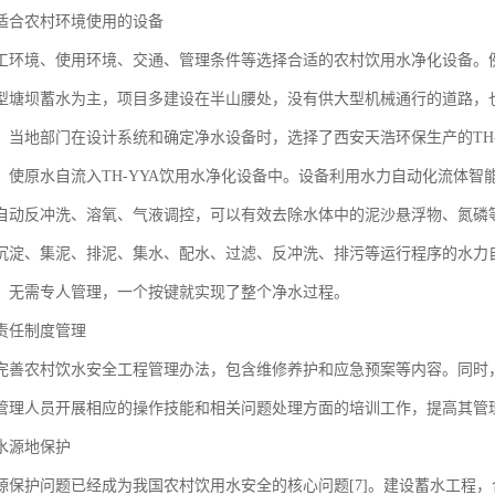
适合农村环境使用的设备
工环境、使用环境、交通、管理条件等选择合适的农村饮用水净化设备。
型塘坝蓄水为主，项目多建设在半山腰处，没有供大型机械通行的道路，
，当地部门在设计系统和确定净水设备时，选择了西安天浩环保生产的TH
，使原水自流入TH-YYA饮用水净化设备中。设备利用水力自动化流体
自动反冲洗、溶氧、气液调控，可以有效去除水体中的泥沙悬浮物、氮磷
沉淀、集泥、排泥、集水、配水、过滤、反冲洗、排污等运行程序的水力
、无需专人管理，一个按键就实现了整个净水过程。
责任制度管理
完善农村饮水安全工程管理办法，包含维修养护和应急预案等内容。同时
管理人员开展相应的操作技能和相关问题处理方面的培训工作，提高其管
水源地保护
源保护问题已经成为我国农村饮用水安全的核心问题[7]。建设蓄水工程