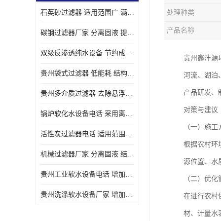
石英砂过滤器 适用范围广 满足不同的需求
处理种类
产品名称
碳钢过滤器厂家 分离固液 提高过滤效率
双级反渗透纯水设备 节约成本 提供高纯度水
贵州鑫沣源
贵州袋式过滤器 低能耗 结构简单
河流、湖泊
产品研发、
贵州多介质过滤器 去除悬浮物 防止水垢和堵塞
对策与建议
锅炉软化水设备电话 采用离子交换技术 减少维修和更换的成本
（一）施工
活性炭过滤器电话 适用范围广 防止水垢和堵塞
根据农村环
机械过滤器厂家 分离固液 结构简单
源位置、水
贵州工业软水设备电话 增加清洁效果 使水更加清澈 干净
（二）优化
贵州洗涤软水设备厂家 增加清洁效果 减少维修和更换的成本
在进行农村
材、计量水