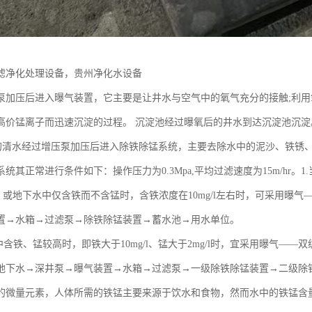
滤净化处理设备，贵州净化水设备
泵加压后进入曝气装置，它主要是让井水与空气中的氧气充分的接触;利
高价锰离子而迅速沉淀的过程。 沉淀池经过曝氧后的井水到达沉淀池沉淀
后的清水经过增压泵加压后进入除铁除锰系统，主要去除水中的泥沙、铁锈
统其正常进行条件如下：操作压力为0.3Mpa,平均过滤速度为15m/hr。1.
/l时，或地下水中仅含铁而不含锰时，含铁浓度在10mg/l左右时，可采用
置→水箱→过滤泵→除铁除锰装置→蓄水池→用水单位。
中含铁、锰较高时，即铁大于10mg/l、锰大于2mg/l时，宜采用曝气――
地下水→深井泵→曝气装置→水箱→过滤泵→一级除铁除锰装置→二级除铁除
的微量元素，人体所需的铁锰主要来源于饮水和食物，然而水中的铁锰含