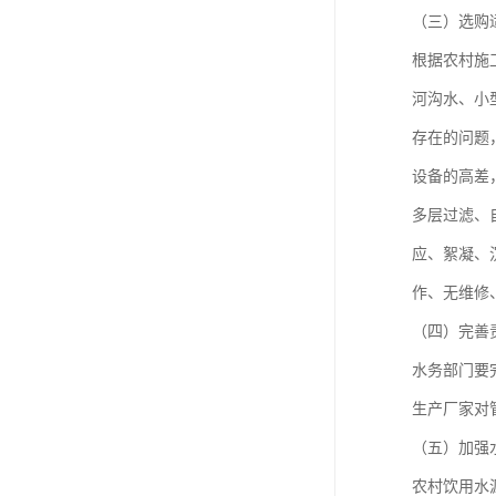
（三）选购
根据农村施
河沟水、小
存在的问题
设备的高差
多层过滤、
应、絮凝、
作、无维修
（四）完善
水务部门要
生产厂家对
（五）加强
农村饮用水