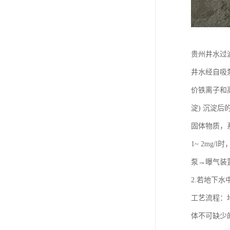
贵州井水过
井水经自吸
价铁离子和
淀) 沉淀
固体物质，系
1~ 2mg
泵→曝气装
2.若地下水
工艺流程：
体不可缺少