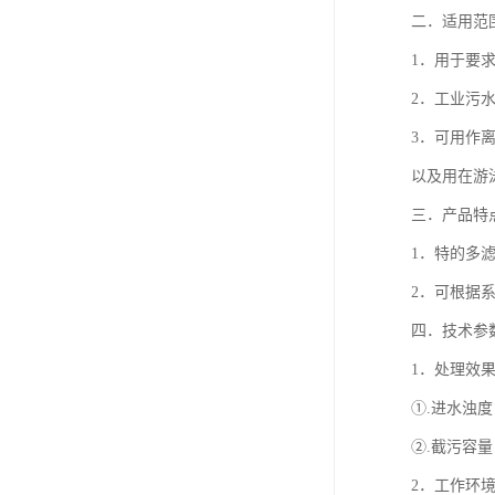
二．适用范
1．用于要
2．工业污
3．可用作
以及用在游
三．产品特
1．特的多
2．可根据
四．技术参
1．处理效
①.进水浊度
②.截污容量：
2．工作环