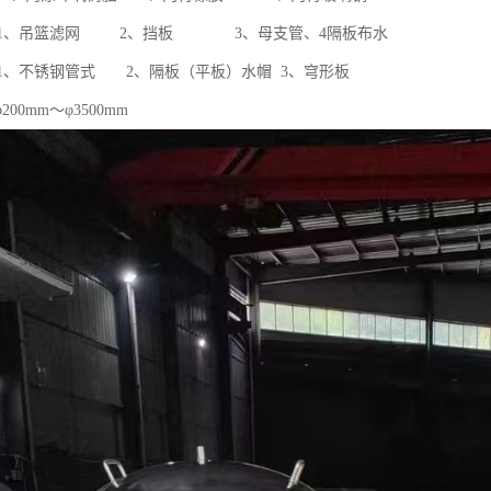
 1、吊篮滤网 2、挡板 3、母支管、4隔板布水
1、不锈钢管式 2、隔板（平板）水帽 3、穹形板
00mm～φ3500mm