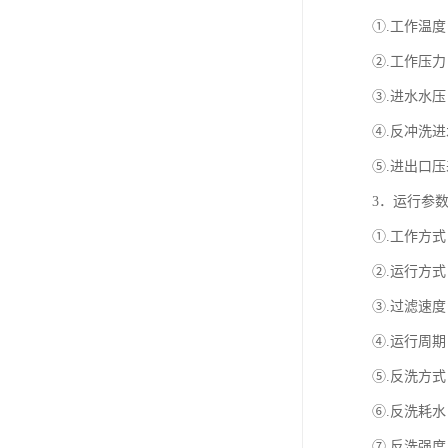
①.工作温度
②.工作压力：
③.进水水压：
④.反冲洗进水
⑤.进出口压差：
3．运行参
①.工作方
②.运行方
③.过滤速度：1
④.运行周期
⑤.反洗方
⑥.反洗耗水
⑦.反洗强度：4