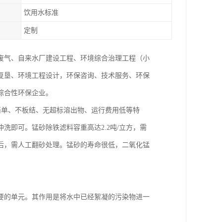
饮用水标准
定制
废气、自来水厂建设工程、环境综合治理工程（小
复垦、环境工程设计，环保咨询、技术服务、环保
综合性环保企业。
简单、不板结、无超标溶出物、运行费用低等特
洗即可。锰砂除铁滤料容重高达2.2吨/立方，需
后，需人工翻砂处理。锰砂的寿命很低，二氧化锰
要的单元。其作用是将水中已经絮凝的污染物进一