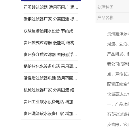
石英砂过滤器 适用范围广 满足不同的需求
处理种类
产品名称
碳钢过滤器厂家 分离固液 提高过滤效率
双级反渗透纯水设备 节约成本 提供高纯度水
贵州鑫沣源
贵州袋式过滤器 低能耗 结构简单
河流、湖泊
产品研发、
贵州多介质过滤器 去除悬浮物 防止水垢和堵塞
我公司的除
锅炉软化水设备电话 采用离子交换技术 减少维修和更换的成本
点，寿命长
活性炭过滤器电话 适用范围广 防止水垢和堵塞
配置压缩空
机械过滤器厂家 分离固液 结构简单
含量高达3
贵州工业软水设备电话 增加清洁效果 使水更加清澈 干净
一．产品功
贵州洗涤软水设备厂家 增加清洁效果 减少维修和更换的成本
石英砂过滤
步去除，它