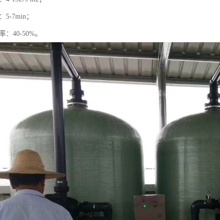
5-7min；
：40-50%。