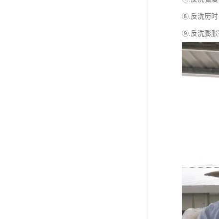
⑧.反洗历时：
⑨.反洗膨胀率