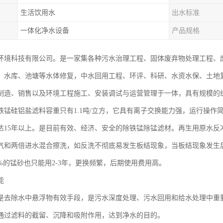
生活饮用水
出水标准
一体化净水设备
产品规格
环境科技有限公司。是一家集各种污水治理工程、固体废弃物处理工程、
、水库、池塘等水体修复，中水回用工程、环评、科研、水资水保、土地
制造、销售以及环境工程施工、安装调试与运营管理于一体，具有规模的
铁锰硅铝盐滤料容重只有1.1吨/立方，它具有离子交换能力强，运行操作
达15年以上。是目前有效、经济、安全的除铁锰除锰滤材。再生用原水反冲
气和两倍进水混合擦洗，如反洗不彻底易发生板结现象，当板结现象发生
5%的锰砂也只能用2-3年，更换频繁，后期使用费用高。
能
是去除水中悬浮物有效手段，是污水深度处理、污水回用和给水处理中重
通过滤料的截留、沉降和吸附作用，达到净水的目的。