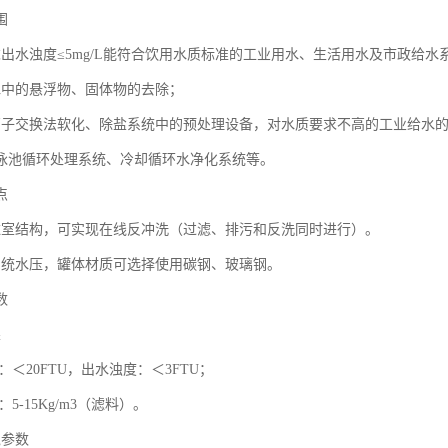
围
求出水浊度≤5mg/L能符合饮用水质标准的工业用水、生活用水及市政给水
水中的悬浮物、固体物的去除；
离子交换法软化、除盐系统中的预处理设备，对水质要求不高的工业给水
泳池循环处理系统、冷却循环水净化系统等。
点
滤室结构，可实现在线反冲洗（过滤、排污和反洗同时进行）。
系统水压，罐体材质可选择使用碳钢、玻璃钢。
数
果
：＜20FTU，出水浊度：＜3FTU；
5-15Kg/m3（滤料）。
境参数