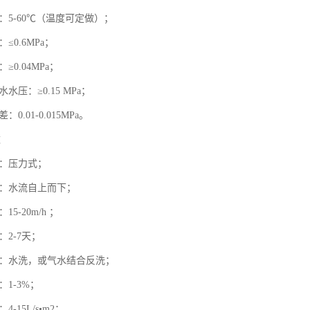
：5-60℃（温度可定做）；
≤0.6MPa；
≥0.04MPa；
水压：≥0.15 MPa；
0.01-0.015MPa。
数
式：压力式；
式：水流自上而下；
5-20m/h ；
：2-7天；
式：水洗，或气水结合反洗；
：1-3%；
-15L/s•m2；