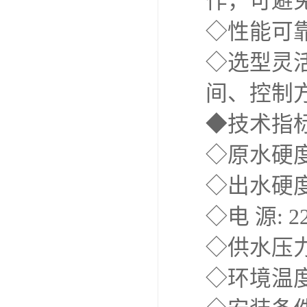
作，可避
◇性能可
◇选型灵
间、控制
◆技术指
◇原水硬度
◇出水硬度: 
◇电 源: 22
◇供水压力: 
◇环境温度: