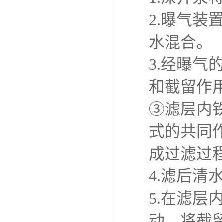
2.曝气
水混合。
3.经曝
和截留作
③滤层内
式的共同
成过滤过
4.滤后清
5.在滤
动，将截