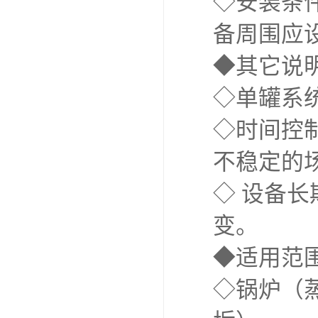
◇安装条件
备周围应
◆其它说
◇单罐系
◇时间控
不稳定的
◇ 设备
变。
◆适用范
◇锅炉（