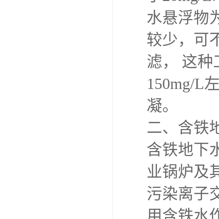
水悬浮物为
较少，可
滤， 这
150mg
凝。
二、含铁
含铁地下
业锅炉及
污染离子
用含铁水