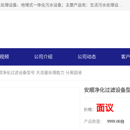
贵州鑫沣源环境科技公司主营一体化污水处理设备、医院污水处理设备、地埋式一体化污水设备；主要产品有：生活污水处理设备，养殖场废水处理设备，屠宰废水处理设备，洗涤废水处理设备，MBR膜生物处理设备，反渗透纯水设备，二次供水水箱清洗消毒，净水过滤设备，软水设备等。欢迎新老顾客来电咨询！
限公司
视频
公司介绍
公司动态
客
安顺净化过滤设备型号 大流量处理能力 分离固液
安顺净化过滤设备型
面议
价格：
产品数量：
9999.00台