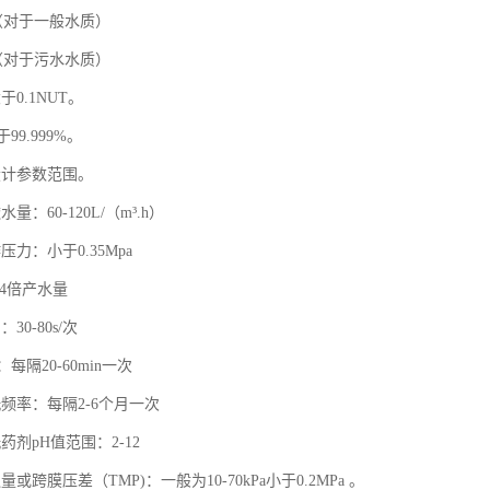
2（对于一般水质）
3（对于污水水质）
0.1NUT。
99.999%。
设计参数范围。
量：60-120L/（m³.h）
压力：小于0.35Mpa
-4倍产水量
30-80s/次
：每隔20-60min一次
频率：每隔2-6个月一次
药剂pH值范围：2-12
或跨膜压差（TMP)：一般为10-70kPa小于0.2MPa 。