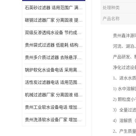
石英砂过滤器 适用范围广 满足不同的需求
处理种类
产品名称
碳钢过滤器厂家 分离固液 提高过滤效率
双级反渗透纯水设备 节约成本 提供高纯度水
贵州鑫沣源
贵州袋式过滤器 低能耗 结构简单
河流、湖泊
产品研发、
贵州多介质过滤器 去除悬浮物 防止水垢和堵塞
净化过滤设
锅炉软化水设备电话 采用离子交换技术 减少维修和更换的成本
1、进水水
活性炭过滤器电话 适用范围广 防止水垢和堵塞
1) 水中溶
机械过滤器厂家 分离固液 结构简单
2) 颗粒度小
贵州工业软水设备电话 增加清洁效果 使水更加清澈 干净
3）全量过滤
贵州洗涤软水设备厂家 增加清洁效果 减少维修和更换的成本
4）溶解质
2、产生质