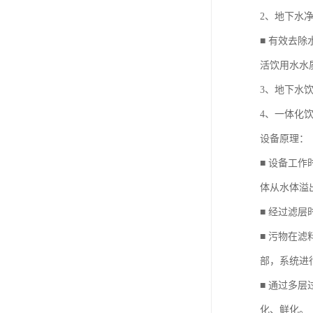
2、地下水
■ 有效去除
活饮用水水质
3、地下水
4、一体化
设备原理：
■ 设备工
体从水体溢
■ 经过滤
■ 污物在
部，系统进
■ 通过多
化、鲜化。