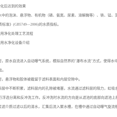
净化后达到的效果
水中的泡沫、悬浮物、有机物（磷、氨氮、尿素、溶解酶等）、铁、锰、藻类等
标准》(GB5749—2006)的水质指标。
饮用净化处理工艺流程
饮用水净化设备介绍
作时，原水自流进入自动曝气系统，模拟自然界的"瀑布水流"方式，使得
出。
层时，悬浮物和胶体被截留于滤料表面和内层空隙中。
滤料层中不断积累，滤料层内的孔隙被堵塞，水流通过滤料层的阻力，虹吸
行浮选分离和反冲洗工作。反冲洗时水流的方向是从滤池的底部向滤池上
层过滤介质过滤以后的清水，汇集后流入聚水槽，在槽中通过自动曝气旋流