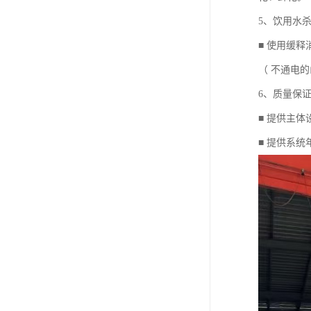
5、饮用水
■ 使用缓
（ 不通电
6、质量保
■ 提供主
■ 提供系