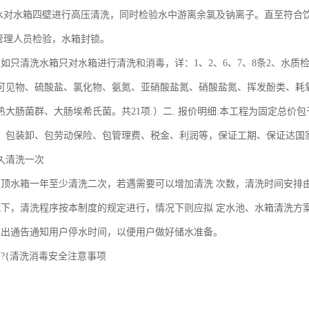
来水对水箱四壁进行高压清洗，同时检验水中游离余氯及钠离子。直至符合饮
方管理人员检验，水箱封锁。
、如只清洗水箱只对水箱进行清洗和消毒，详：1、2、6、7、8条2、水质
可见物、硫酸盐、氯化物、氨氮、亚硝酸盐氮、硝酸盐氮、挥发酚类、耗
热大肠菌群、大肠埃希氏菌。共21项.）二. 报价明细:本工程为固定总
、包装卸、包劳动保险、包管理费、税金、利润等，保证工期、保证达国
久清洗一次
屋顶水箱一年至少清洗二次，若遇需要可以增加清洗 次数，清洗时间安排
况下，清洗程序按本制度的规定进行，情况下则应拟 定水池、水箱清洗方
应出通告通知用户停水时间，以便用户做好储水准备。
箱?{清洗消毒安全注意事项