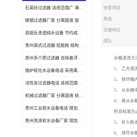
石英砂过滤器 适用范围广 满足不同的需求
经营项目
用途
碳钢过滤器厂家 分离固液 提高过滤效率
迅速响应
双级反渗透纯水设备 节约成本 提供高纯度水
团队
贵州袋式过滤器 低能耗 结构简单
贵州多介质过滤器 去除悬浮物 防止水垢和堵塞
水箱清洗方
1、 乙方
锅炉软化水设备电话 采用离子交换技术 减少维修和更换的成本
2、 排尽
活性炭过滤器电话 适用范围广 防止水垢和堵塞
3、 从水
机械过滤器厂家 分离固液 结构简单
4、 再从
贵州工业软水设备电话 增加清洁效果 使水更加清澈 干净
符合标准为
贵州洗涤软水设备厂家 增加清洁效果 减少维修和更换的成本
5、 补入
6、 排尽