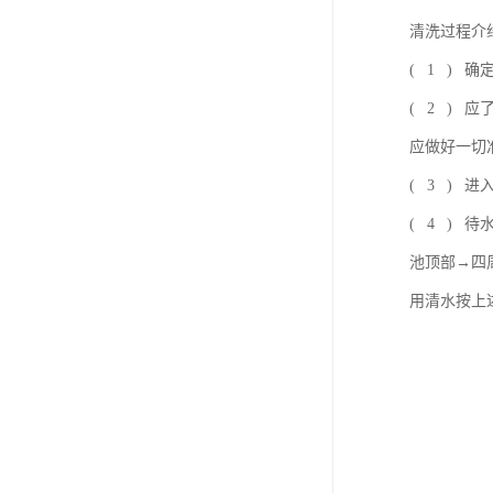
清洗过程介
( 1 )
( 2 )
应做好一切
( 3 )
( 4 ) 
池顶部→四
用清水按上述