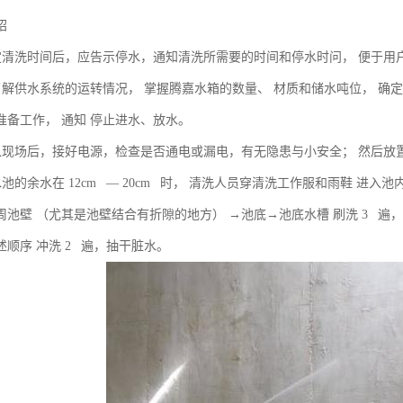
绍
 确定清洗时间后，应告示停水，通知清洗所需要的时间和停水时问， 便于用
 应了解供水系统的运转情况， 掌握腾嘉水箱的数量、 材质和储水吨位， 确
准备工作， 通知 停止进水、放水。
 进入现场后，接好电源，检查是否通电或漏电，有无隐患与小安全； 然后
待水池的余水在 12cm — 20cm 时， 清洗人员穿清洗工作服和雨鞋 
周池壁 （尤其是池壁结合有折隙的地方） →池底→池底水槽 刷洗 3 
顺序 冲洗 2 遍，抽干脏水。