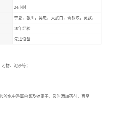
24小时
宁夏，银川，吴忠，大武口，青铜峡，灵武，兰州，左旗
10年经验
先进设备
、污物、泥沙等；
断检验水中游离余氯及钠离子，及时添加药剂，直至