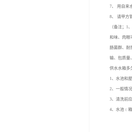
7、 用自
8、 请甲
（备注；1
和味、肉眼
肠菌群、耐
输、包质量
供水水箱多
1、水池和
2、一般情
3、清洗前
4、水池﹝