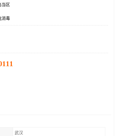
乌当区
洗消毒
0111
武汉