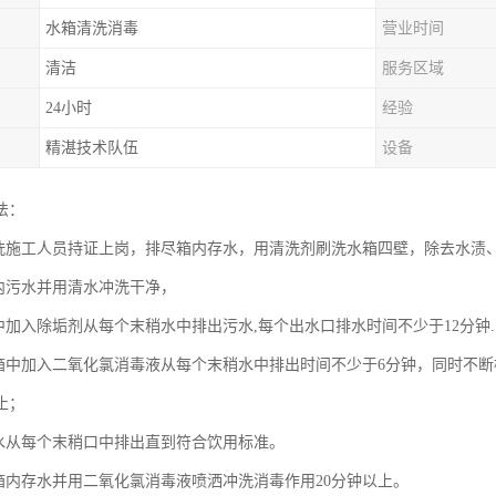
水箱清洗消毒
营业时间
清洁
服务区域
24小时
经验
精湛技术队伍
设备
法：
清洗施工人员持证上岗，排尽箱内存水，用清洗剂刷洗水箱四壁，除去水渍
箱内污水并用清水冲洗干净，
箱中加入除垢剂从每个末稍水中排出污水,每个出水口排水时间不少于12分钟.
水箱中加入二氧化氯消毒液从每个末稍水中排出时间不少于6分钟，同时不
止；
新水从每个末稍口中排出直到符合饮用标准。
水箱内存水并用二氧化氯消毒液喷洒冲洗消毒作用20分钟以上。