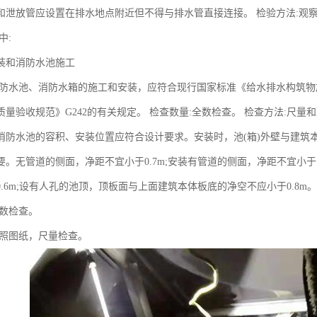
和泄放管应设置在排水地点附近但不得与排水管直接连接。 检验方法:观
)中:
装和消防水池施工
消防水池、消防水箱的施工和安装，应符合现行国家标准《给水排水构筑物施
量验收规范》G242的有关规定。 检查数量:全数检查。 检查方法:尺量
消防水池的容积、安装位置应符合设计要求。安装时，池(箱)外壁与建筑
要。无管道的侧面，净距不宜小于0.7m;安装有管道的侧面，净距不宜小于
.6m;设有人孔的池顶，顶板面与上面建筑本体板底的净空不应小于0.8m
全数检查。
对照图纸，尺量检查。