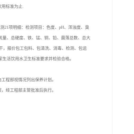
用标准为止.
检测21项明细：检测项目：色度、pH、浑浊度、臭
氧量、总硬度、铁、锰、铜、铅、菌落总数、总大
价包干，报价包工包料、包清洗、消毒、检测、包运
家生活饮用水卫生标准要求并检验合格。
由工程部视情况列出保养计划。
案，经工程部主管批准后执行。