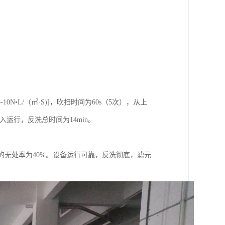
N•L/（㎡·S)]，吹扫时间为60s（5次），从上
投入运行，反洗总时间为14min。
铁的无处率为40%。设备运行可靠，反洗彻底，滤元