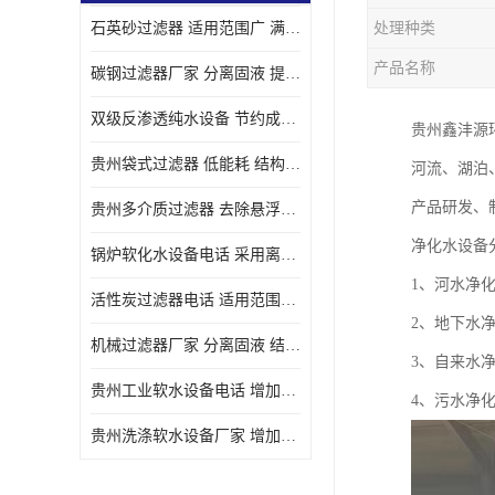
石英砂过滤器 适用范围广 满足不同的需求
处理种类
产品名称
碳钢过滤器厂家 分离固液 提高过滤效率
双级反渗透纯水设备 节约成本 提供高纯度水
贵州鑫沣源
贵州袋式过滤器 低能耗 结构简单
河流、湖泊
产品研发、
贵州多介质过滤器 去除悬浮物 防止水垢和堵塞
净化水设备
锅炉软化水设备电话 采用离子交换技术 减少维修和更换的成本
1、河水净
活性炭过滤器电话 适用范围广 防止水垢和堵塞
2、地下水
机械过滤器厂家 分离固液 结构简单
3、自来水
贵州工业软水设备电话 增加清洁效果 使水更加清澈 干净
4、污水净
贵州洗涤软水设备厂家 增加清洁效果 减少维修和更换的成本