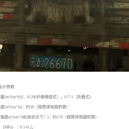
设计参数
[m³/(m³•h)]∶8-20(纤维缠绕式）。0.7-1（折叠式)
[m³/(m³·h)∶约30（按筒体侧面积算）
强度m³/(m³·h标准状况下）]∶约170（按筒体侧面积算）
MPa）∶0.1-0.2。