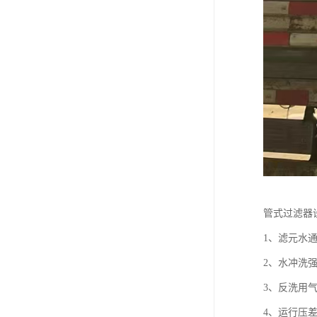
管式过滤器
1、滤元水通量
2、水冲洗强度
3、反洗用气
4、运行压差（