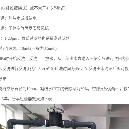
10(纤维缠绕式）或不大于4（折叠式）
水源：除盐水或凝结水
气源：压缩空气后罗茨鼓风机。
：1-20µm，管式过滤器也是精密过滤器。
流速为5-10m/h(一般为8.5m/h)。
8MPa时开始反洗：反洗——放水，从上部出水去送入压缩空气进行吹扫为[5-10
反洗进行反洗[Q为1-2L/(㎡·S)反洗时间为45s，至反洗出水清洁后即可
效果
绕线空隙直径为10µm，凝结水中铁的去除率为30%。空隙直径为5µm，
2-3年。管事过滤器效果如下表：