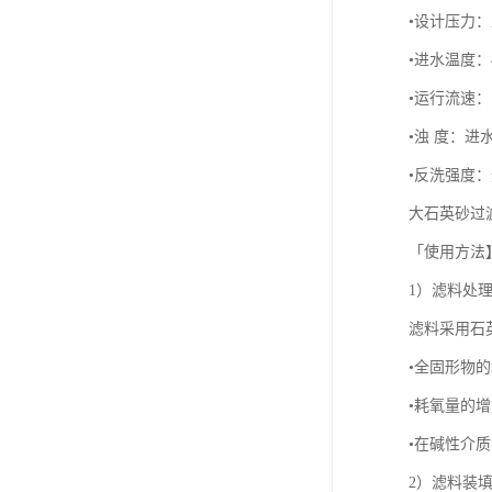
•设计压力：工
•进水温度：
•运行流速：
•浊 度：进水<
•反洗强度：无
大石英砂过
「使用方法
1）滤料处
滤料采用石
•全固形物的
•耗氧量的增
•在碱性介质
2）滤料装