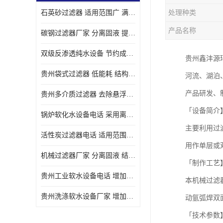
石英砂过滤器 适用范围广 满足不同的需求
处理种类
产品名称
碳钢过滤器厂家 分离固液 提高过滤效率
双级反渗透纯水设备 节约成本 提供高纯度水
贵州鑫沣源
贵州袋式过滤器 低能耗 结构简单
河流、湖泊
产品研发、
贵州多介质过滤器 去除悬浮物 防止水垢和堵塞
「设备简介
锅炉软化水设备电话 采用离子交换技术 减少维修和更换的成本
主要利用过
活性炭过滤器电话 适用范围广 防止水垢和堵塞
用作单层或
机械过滤器厂家 分离固液 结构简单
「制作工艺
贵州工业软水设备电话 增加清洁效果 使水更加清澈 干净
本机械过滤器
贵州洗涤软水设备厂家 增加清洁效果 减少维修和更换的成本
动氩弧焊双
「技术参数