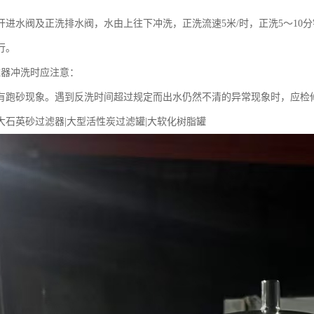
开进水阀及正洗排水阀，水由上往下冲洗，正洗流速5米/时，正洗5～10
行。
滤器冲洗时应注意：
有跑砂现象。遇到反洗时间超过规定而出水仍然不清的异常现象时，应检
大石英砂过滤器|大型活性炭过滤罐|大软化树脂罐