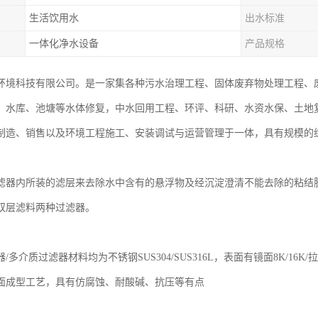
生活饮用水
出水标准
一体化净水设备
产品规格
环境科技有限公司。是一家集各种污水治理工程、固体废弃物处理工程、
、水库、池塘等水体修复，中水回用工程、环评、科研、水资水保、土地
制造、销售以及环境工程施工、安装调试与运营管理于一体，具有规模的
】
滤器内所装的滤层来去除水中含有的悬浮物及经沉淀澄清不能去除的粘结
双层滤料两种过滤器。
】
/多介质过滤器材料均为不锈钢SUS304/SUS316L，表面有镜面8K/16
面成型工艺，具有仿腐蚀、耐酸碱、抗压等有点
】