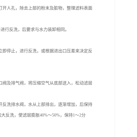
打开人孔，除去上部的粉末及脏物，整理滤料表面
料并进行反洗，后要求与水力装卸相同。
立即停止，进行反洗，或根据进出口压差来决定反
口阀及排气阀，将压缩空气从底部送入，松动滤层
开反洗排水阀，水从上部排出，逐渐增加，后保持
大反洗，使滤层膨胀40%～50%，保持1～2分