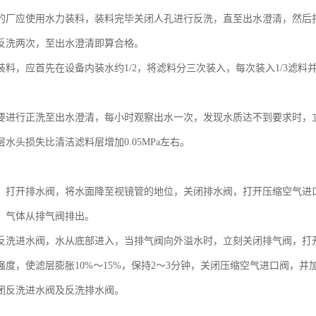
的厂应使用水力装料，装料完毕关闭人孔进行反洗，直至出水澄清，然后
反洗两次，至出水澄清即算合格。
装料，应首先在设备内装水约1/2，将滤料分三次装入，每次装入1/3滤
要进行正洗至出水澄清，每小时观察出水一次，发现水质达不到要求时，
水头损失比清洁滤料层增加0.05MPa左右。
，打开排水阀，将水面降至视镜管的地位，关闭排水阀，打开压缩空气进
后，气体从排气阀排出。
反洗进水阀，水从底部进入，当排气阀向外溢水时，立刻关闭排气阀，打
度，使滤层膨胀10%～15%，保持2～3分钟，关闭压缩空气进口阀，并加
闭反洗进水阀及反洗排水阀。