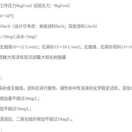
作压力6kgf/cm2 试验压力：9kgf/cm2
4～50℃
10m/h（设计可考虑：单层滤料8m/h；双层滤料12m/h）
20mg/l,出水<5mg/l
烟煤10～12 L/s•m2；石英砂15～18 L/s•m2；无烟煤、石英砂双料13～16 
滤器|大型活性炭过滤罐|大软化树脂罐
】
理：
英砂或无烟煤，滤料应进行酸性、碱性和中性溶液的化学稳定试验，浸泡2
增加量不超过20mg/L；
加不超过10mg/L；
浸泡后，二氧化硅的增加不超过10mg/L。
填：