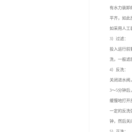
有水力装卸
平齐，如此
如采用人工
3）过滤：
投入运行前
洗，一般滤层
4）反洗：
关闭进水阀
3～5分钟
缓慢地打开
一定的反洗强
钟，然后关
5）正洗：