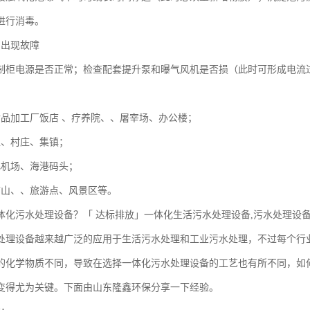
进行消毒。
制出现故障
制柜电源是否正常；检查配套提升泵和曝气风机是否损（此时可形成电流
食品加工厂饭店 、疗养院、、屠宰场、办公楼；
区、村庄、集镇；
飞机场、海港码头；
矿山、、旅游点、风景区等。
体化污水处理设备？「 达标排放」一体化生活污水处理设备,污水处理设备
处理设备越来越广泛的应用于生活污水处理和工业污水处理，不过每个行
的化学物质不同，导致在选择一体化污水处理设备的工艺也有所不同，如
变得尤为关键。下面由山东隆鑫环保分享一下经验。