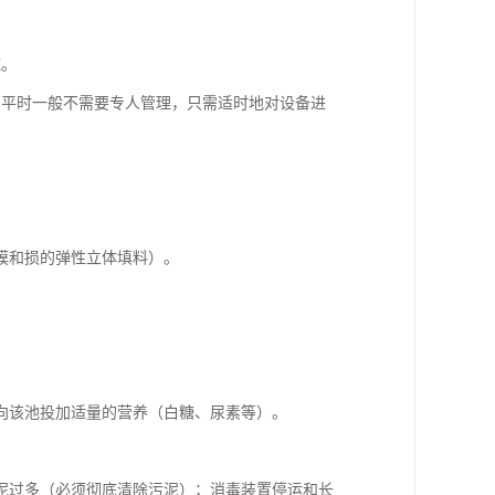
施。
，平时一般不需要专人管理，只需适时地对设备进
膜和损的弹性立体填料）。
向该池投加适量的营养（白糖、尿素等）。
泥过多（必须彻底清除污泥）；消毒装置停运和长