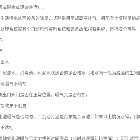
吸或脱水成泥饼外运）。
式生活污水处理设备的除臭方式除采用常规高空排气，另配有土壤脱臭措
备处理系统配有全自动电气控制系统和设备故障报警系统，运行安全可靠
养。
除
常出水
、沉淀池、消毒池、污泥池联通管道是否堵塞（堵塞物一般为脱落的生物
化池曝气不均匀
机出口阀门是否在正常位置，曝气头是否有损。
挂接效果不明显
化池曝气是否均匀，二沉池污泥是否泵提至该池；如果以上情况正常，则
质不达标
接触氧化池曝气不均匀或长时间停运（此时必须重新培物膜）；沉淀池污