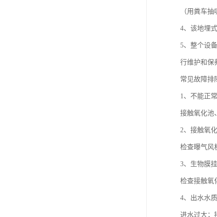
（用粪车抽
4、该地埋
5、整个设
行维护和保
常见故障排
1、不能正
接触氧化池
2、接触氧
检查曝气风
3、生物膜
检查接触氧
4、出水水
进水过大；