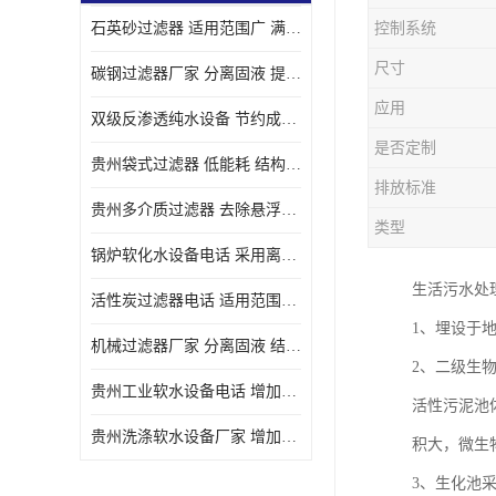
石英砂过滤器 适用范围广 满足不同的需求
控制系统
尺寸
碳钢过滤器厂家 分离固液 提高过滤效率
应用
双级反渗透纯水设备 节约成本 提供高纯度水
是否定制
贵州袋式过滤器 低能耗 结构简单
排放标准
贵州多介质过滤器 去除悬浮物 防止水垢和堵塞
类型
锅炉软化水设备电话 采用离子交换技术 减少维修和更换的成本
生活污水处
活性炭过滤器电话 适用范围广 防止水垢和堵塞
1、埋设于
机械过滤器厂家 分离固液 结构简单
2、二级生
贵州工业软水设备电话 增加清洁效果 使水更加清澈 干净
活性污泥池
贵州洗涤软水设备厂家 增加清洁效果 减少维修和更换的成本
积大，微生
3、生化池