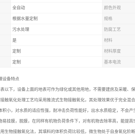
全自动
颜色外观
根据水量定制
规格
污水处理
防腐工艺
是
材料
定制
材料厚度
定制
基本电流
理设备特点
地表以下，设备上面的地表可作为绿化或其他用地，不需要建房及采暖、
物接触氧化处理工艺均采用推流式生物接触氧化，其处理效果优于完全混
体积小，对水质的适应性强，耐冲击负荷性能好，出水水质稳定，不会产
物易挂膜，脱膜，在同样有机物负荷条件下，对有机物去除率高，能提高
采用生物接触氧化法，其填料的体积负荷比较低，微生物处于自身氧化阶断