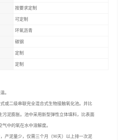
按要求定制
可定制
环氧沥青
碳钢
定制
定制
保温。
合式或二级串联完全混合式生物接触氧化池。并比
生污泥膨胀。池中采用新型弹性立体填料，比表面
空气中的氧在水中溶解度。
，产泥量少，仅需三个月（90天）以上排一次泥