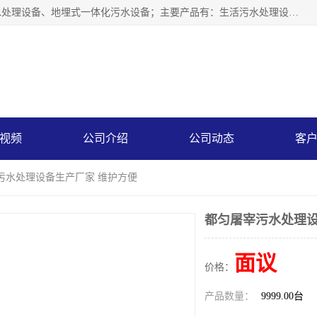
贵州鑫沣源环境科技公司主营一体化污水处理设备、医院污水处理设备、地埋式一体化污水设备；主要产品有：生活污水处理设备，养殖场废水处理设备，屠宰废水处理设备，洗涤废水处理设备，MBR膜生物处理设备，反渗透纯水设备，二次供水水箱清洗消毒，净水过滤设备，软水设备等。欢迎新老顾客来电咨询！
限公司
视频
公司介绍
公司动态
客
污水处理设备生产厂家 维护方便
都匀屠宰污水处理设
面议
价格：
产品数量：
9999.00台