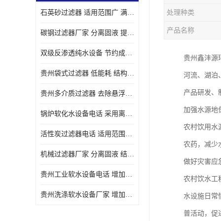
石英砂过滤器 适用范围广 满足不同的需求
处理种类
产品名称
碳钢过滤器厂家 分离固液 提高过滤效率
双级反渗透纯水设备 节约成本 提供高纯度水
贵州鑫沣源
贵州袋式过滤器 低能耗 结构简单
河流、湖泊
产品研发、
贵州多介质过滤器 去除悬浮物 防止水垢和堵塞
加强水源地
锅炉软化水设备电话 采用离子交换技术 减少维修和更换的成本
农村饮用水
活性炭过滤器电话 适用范围广 防止水垢和堵塞
农药，减少
机械过滤器厂家 分离固液 结构简单
做好灾害应
贵州工业软水设备电话 增加清洁效果 使水更加清澈 干净
农村饮水工
贵州洗涤软水设备厂家 增加清洁效果 减少维修和更换的成本
水设施日常
普活动，促