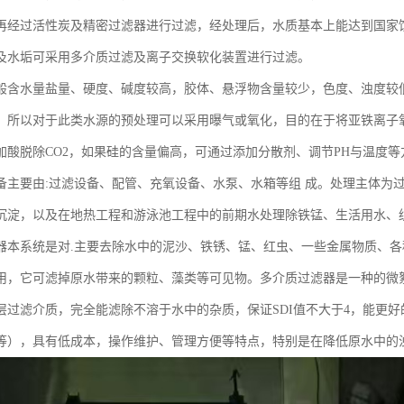
再经过活性炭及精密过滤器进行过滤，经处理后，水质基本上能达到国家
及水垢可采用多介质过滤及离子交换软化装置进行过滤。
般含水量盐量、硬度、碱度较高，胶体、悬浮物含量较少，色度、浊度较
。所以对于此类水源的预处理可以采用曝气或氧化，目的在于将亚铁离子
加酸脱除CO2，如果硅的含量偏高，可通过添加分散剂、调节PH与温度等
备主要由:过滤设备、配管、充氧设备、水泵、水箱等组 成。处理主体为
沉淀，以及在地热工程和游泳池工程中的前期水处理除铁锰、生活用水、
器本系统是对.主要去除水中的泥沙、铁锈、锰、红虫、一些金属物质、
用，它可滤掉原水带来的颗粒、藻类等可见物。多介质过滤器是一种的微
层过滤介质，完全能滤除不溶于水中的杂质，保证SDI值不大于4，能更
等），具有低成本，操作维护、管理方便等特点，特别是在降低原水中的