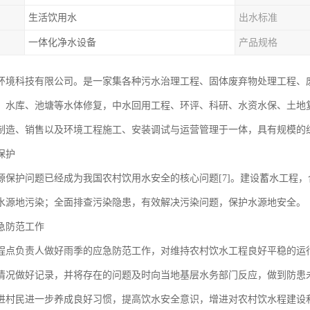
生活饮用水
出水标准
一体化净水设备
产品规格
环境科技有限公司。是一家集各种污水治理工程、固体废弃物处理工程、
、水库、池塘等水体修复，中水回用工程、环评、科研、水资水保、土地
制造、销售以及环境工程施工、安装调试与运营管理于一体，具有规模的
保护
源保护问题已经成为我国农村饮用水安全的核心问题[7]。建设蓄水工程
水源地污染；全面排查污染隐患，有效解决污染问题，保护水源地安全。
急防范工作
程点负责人做好雨季的应急防范工作，对维持农村饮水工程良好平稳的运
情况做好记录，并将存在的问题及时向当地基层水务部门反应，做到防患
进村民进一步养成良好习惯，提高饮水安全意识，增进对农村饮水程建设和