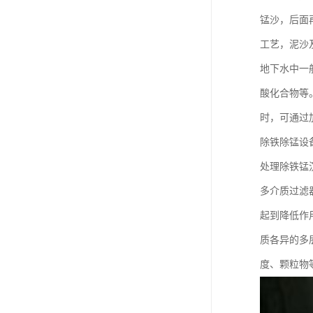
锰沙，后面
工艺，泥沙
地下水中一
酸化合物等
时，可通过
除铁除锰设
处理除铁锰
多介质过滤
起到降低作
质各异的多
度、颗粒物