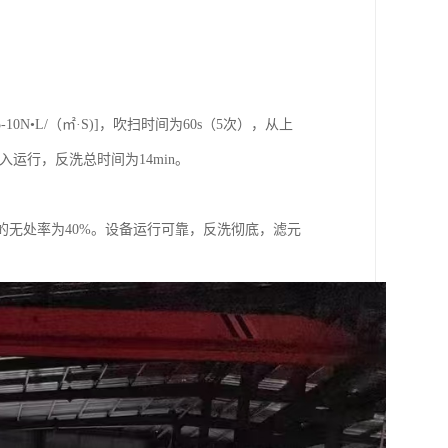
N•L/（㎡·S)]，吹扫时间为60s（5次），从上
投入运行，反洗总时间为14min。
铁的无处率为40%。设备运行可靠，反洗彻底，滤元