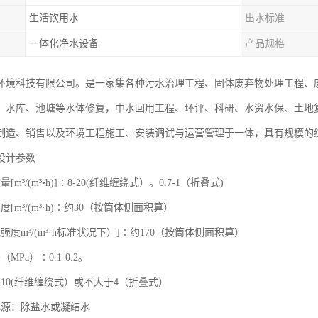
生活饮用水
出水标准
一体化净水设备
产品规格
环境科技有限公司。是一家集各种污水治理工程、固体废弃物处理工程、
、水库、池塘等水体修复，中水回用工程、环评、科研、水资水保、土地
制造、销售以及环境工程施工、安装调试与运营管理于一体，具有规模的
设计参数
[m³/(m³•h)]∶8-20(纤维缠绕式）。0.7-1（折叠式)
[m³/(m³·h)∶约30（按筒体侧面积算）
强度m³/(m³·h标准状况下）]∶约170（按筒体侧面积算）
MPa）∶0.1-0.2。
10(纤维缠绕式）或不大于4（折叠式）
水源：除盐水或凝结水