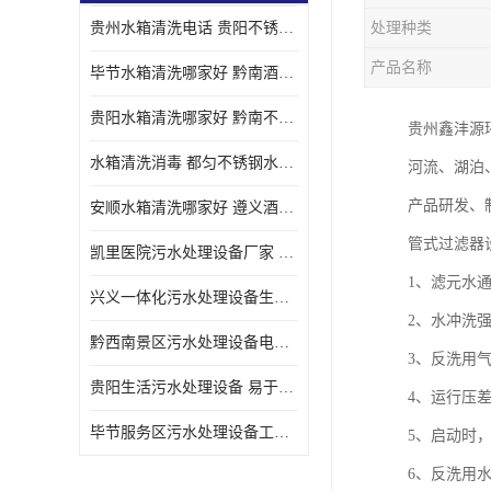
贵州水箱清洗电话 贵阳不锈钢水箱清洗公司
处理种类
产品名称
毕节水箱清洗哪家好 黔南酒店二次供水水箱清洗公司
贵阳水箱清洗哪家好 黔南不锈钢二次供水水箱厂家
贵州鑫沣源
水箱清洗消毒 都匀不锈钢水池清洗消毒公司
河流、湖泊
产品研发、
安顺水箱清洗哪家好 遵义酒店水箱清洗厂家
管式过滤器
凯里医院污水处理设备厂家 自动化程度高 安装方便
1、滤元水通量
兴义一体化污水处理设备生产厂家 表面负荷高 处理达标
2、水冲洗强度
黔西南景区污水处理设备电话 沉降速度快 操作简单
3、反洗用气
贵阳生活污水处理设备 易于安装调试 降低能耗
4、运行压差（
毕节服务区污水处理设备工艺 全自动运行 维护方便
5、启动时，
6、反洗用