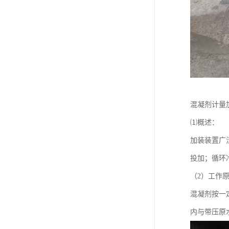
混凝剂计量
⑴概述：
加装装置广
投加；循环
（2）工作
混凝剂按一
内与带压原