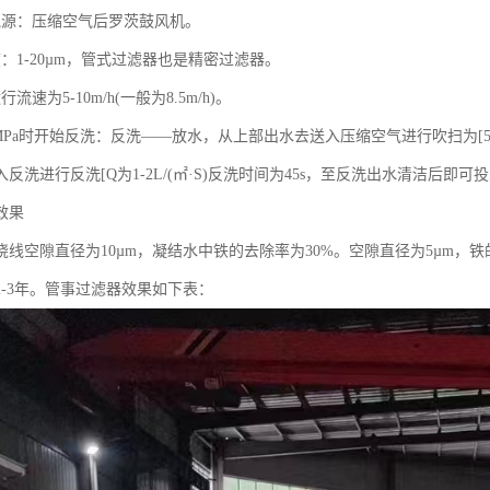
气源：压缩空气后罗茨鼓风机。
：1-20µm，管式过滤器也是精密过滤器。
流速为5-10m/h(一般为8.5m/h)。
8MPa时开始反洗：反洗——放水，从上部出水去送入压缩空气进行吹扫为[5-10
反洗进行反洗[Q为1-2L/(㎡·S)反洗时间为45s，至反洗出水清洁后即可
效果
绕线空隙直径为10µm，凝结水中铁的去除率为30%。空隙直径为5µm，
2-3年。管事过滤器效果如下表：