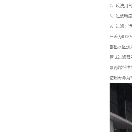
7、反洗用
8、过滤精度
9、过滤：运行
压差为0.0
部出水区送入
管式过滤器
聚丙烯纤维
使用寿命为