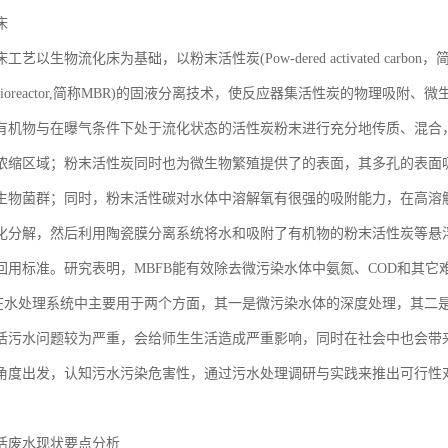
床
艺以生物流化床为基础，以粉末活性炭(Pow-dered activated carb
ane bioreactor,简称MBR)的固液分离技术，使反应器集活性炭的物
有机物与在曝气条件下处于流化状态的活性炭粉末进行充分地传质、混合
浓缩区域；粉末活性炭同时也为微生物繁殖提供了的表面，其多孔的表面
生物菌群；同时，粉末活性碳对水体中溶解氧有很强的吸附能力，在高溶
化分解，然后利用陶瓷膜分离系统将水和吸附了有机物的粉末活性炭等悬
回用标准。研究表明，MBFB能有效除去微污染水体中氨氮、COD和其它
前在水处理系统中主要用于两个方面，其一是微污染水体的深度处理，其二
活污水问题较为严重，会给师生生活造成严重影响，同时在社会中也会带
角度出发，认知污水污染危害性，通过污水处理调研与实践来推出可行性
活废水现状要点分析