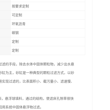
按要求定制
可定制
环氧沥青
碳钢
定制
定制
过滤的手段，除去水体中固体颗粒物，减少出水悬
砂缸为主，砂缸是一种典型的颗粒过滤方式，以砂
用实现过滤的，比表面积小、截污量小、滤速慢、
料，悬浮球填料，通过的结构，使滤床孔隙率很快
回用系统中固体悬浮物过滤。