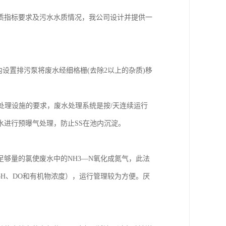
质指标要求及污水水质情况，我公司设计并提供一
设置排污泵将废水经细格栅(去除2以上的杂质)移
处理设施的要求，废水处理系统是按/天连续运行
进行预曝气处理，防止SS在池内沉淀。
够量的氯使废水中的NH3—N氧化成氮气，此法
H、DO和有机物浓度），运行管理较为方便。厌