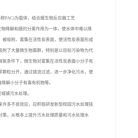
on，简称PAC)为载体，结合膜生物反应器工艺
理吸附、微生物降解和膜的分离作用为一体，使水体中难以降
，被吸附、富集在活性炭表面，使活性炭表面形成
吸附了大量微生物菌群，特别是以目标污染物为代
解氧条件下，微生物对富集在活性炭表面小分子有
浮颗粒分开，通过错流过滤，进一步净化污水，使
难降解小分子有毒有机物等。
是城镇污水处理。
来许多不良效应，应积极研发新型校园污水处理技
对策，从根本上提升污水处理质量和污水处理水