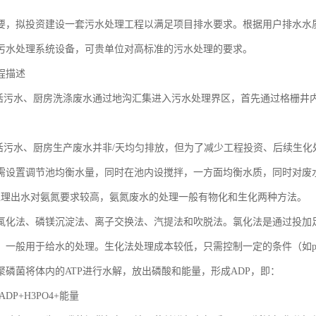
要，拟投资建设一套污水处理工程以满足项目排水要求。根据用户排水水
污水处理系统设备，可贵单位对高标准的污水处理的要求。
程描述
生活污水、厨房洗涤废水通过地沟汇集进入污水处理界区，首先通过格栅井内
。
生活污水、厨房生产废水并非/天均匀排放，但为了减少工程投资、后续生化
需设置调节池均衡水量，同时在池内设搅拌，一方面均衡水质，同时对废水
处理出水对氨氮要求较高，氨氮废水的处理一般有物化和生化两种方法。
氯化法、磷镁沉淀法、离子交换法、汽提法和吹脱法。氯化法是通过投加足
，一般用于给水的处理。生化法处理成本较低，只需控制一定的条件（如p
聚磷菌将体内的ATP进行水解，放出磷酸和能量，形成ADP，即：
ADP+H3PO4+能量