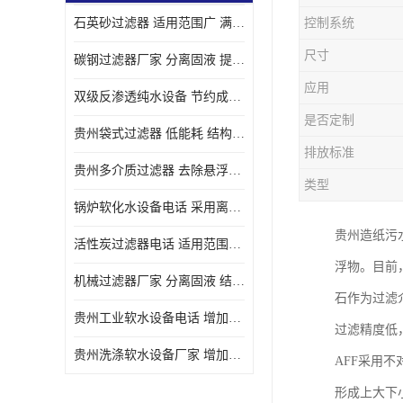
石英砂过滤器 适用范围广 满足不同的需求
控制系统
尺寸
碳钢过滤器厂家 分离固液 提高过滤效率
应用
双级反渗透纯水设备 节约成本 提供高纯度水
是否定制
贵州袋式过滤器 低能耗 结构简单
排放标准
贵州多介质过滤器 去除悬浮物 防止水垢和堵塞
类型
锅炉软化水设备电话 采用离子交换技术 减少维修和更换的成本
贵州造纸污
活性炭过滤器电话 适用范围广 防止水垢和堵塞
浮物。目前
机械过滤器厂家 分离固液 结构简单
石作为过滤
贵州工业软水设备电话 增加清洁效果 使水更加清澈 干净
过滤精度低
贵州洗涤软水设备厂家 增加清洁效果 减少维修和更换的成本
AFF采用
形成上大下