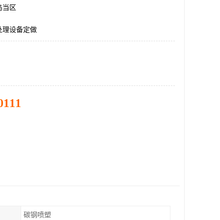
乌当区
处理设备定做
0111
碳钢喷塑