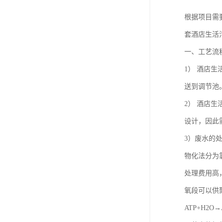
根据项目需
套酒店生活
一、工艺流
1） 酒店
送到调节池
2） 酒店
设计，因此
3）废水的
物化法分为
处理费用高
氧段可以供
ATP+H2O→