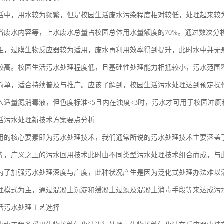
活中，用水较为频繁，但是校园生活废水污染程度相对较低，处理起来较
浴废水内容等，上水废水总量占校园总体用水量额度的70%。通过数次分
主，过膜生物反应器较为适用，废水再利用效率得到提升，此时水中并无
较高。校园生活污水处理程度低，且基础性处理能力相抵较小，污水范围
简单，适合持续普及与推广。应该了解到，校园生活污水处理达到预定操
入适量氮消毒液，但色度标准<5且内在浊度<3时，污水才可用于校园冲
活污水处理新技术方案要点分析
用的核心要素即为污水处理技术，我们通常所说的污水处理技术主要涵盖
等，广义之上的污水回用技术此时由不同类型污水处理技术组合而成，与
为了加强污水处理深度与广度，此种状况产生是因为泛化式处理办法难以
理模式为主，通过混凝土沉淀和缓凝土过滤及混凝土消毒手段等来达成污
活污水处理工艺选择