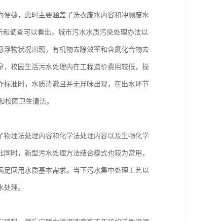
为便捷，此时主要涵盖了洗衣废水内容和冲厕废水
析和调查可以看出，城市污水水质污染处理办法以
悬浮物状况出现，有机物去除效率和含氮化合物去
窄，校园生活污水处理内在工程造价费用较低，操
作标准时，水质清澈且并无异味出现，在出水环节
厕和校园卫生清洁。
了物理法处理内容和化学法处理内容以及生物化学
此同时，新型污水处理方法结合模式也较为常用，
满足回用水质基本需求。当下污水集中处理工艺以
水处理。