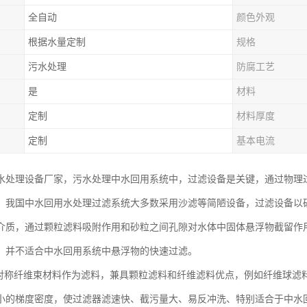
全自动
颜色外观
根据水量定制
规格
污水处理
防腐工艺
是
材料
定制
材料厚度
定制
基本电流
水处理设备厂家，污水处理中水回用系统中，过滤设备是关键，通过物理
，我国中水回用水处理过滤系统大多数采用沙滤等简陋设备，过滤设备以
介质，通过颗粒滤料吸附作用和砂粒之间孔隙对水体中固体悬浮物截留作
，并不适合中水回用系统中悬浮物的快速过滤。
不对称纤维束材料作为滤料，兼具颗粒滤料和纤维滤料优点，例如纤维球滤
小的梯度密度，使过滤器滤速快、截污量大、易反冲洗、特别适合于中水