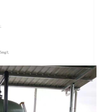
;
g/l;