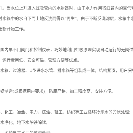
升。当水位上升进入虹吸管内的水射器时，由于水力作用将虹管内的空气
时水箱中的水自下而上地反洗而得以“再生”。由于不断反洗滤层，水箱中
重新开始工作。
是国内早不用阀门和控制仪表，巧妙地利用虹吸原理实现自动运行的无阀
、运行费用低、安全可靠、管理方便等优点。
配水箱、过滤器、U型进水水管、排水箱等组装成一体，结构紧凑，用户
碳钢制造(或根据用户要求)，防腐严格，加工精度高，安装方便。
油、化工、冶金、电力、炼油、轻工、纺织等工业循环冷却水的旁滤处理;
表水净化，地下水除铁除锰;
市、乡镇自来水厂的过滤处理;