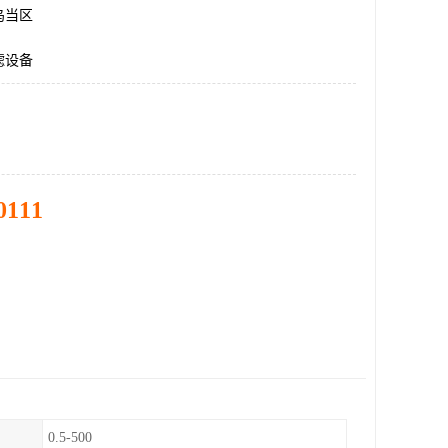
乌当区
滤设备
0111
0.5-500