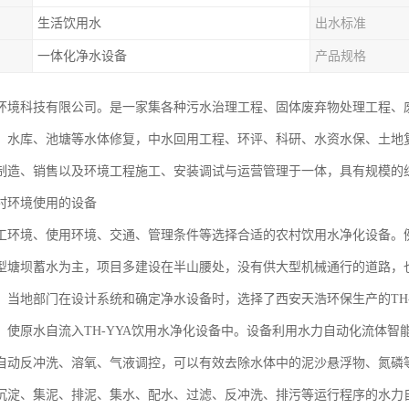
生活饮用水
出水标准
一体化净水设备
产品规格
环境科技有限公司。是一家集各种污水治理工程、固体废弃物处理工程、
、水库、池塘等水体修复，中水回用工程、环评、科研、水资水保、土地
制造、销售以及环境工程施工、安装调试与运营管理于一体，具有规模的
村环境使用的设备
工环境、使用环境、交通、管理条件等选择合适的农村饮用水净化设备。
型塘坝蓄水为主，项目多建设在半山腰处，没有供大型机械通行的道路，
，当地部门在设计系统和确定净水设备时，选择了西安天浩环保生产的TH
，使原水自流入TH-YYA饮用水净化设备中。设备利用水力自动化流体
自动反冲洗、溶氧、气液调控，可以有效去除水体中的泥沙悬浮物、氮磷
沉淀、集泥、排泥、集水、配水、过滤、反冲洗、排污等运行程序的水力