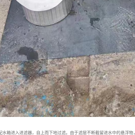
配水箱进入进滤器，自上而下地过滤。由于滤层不断截留进水中的悬浮物