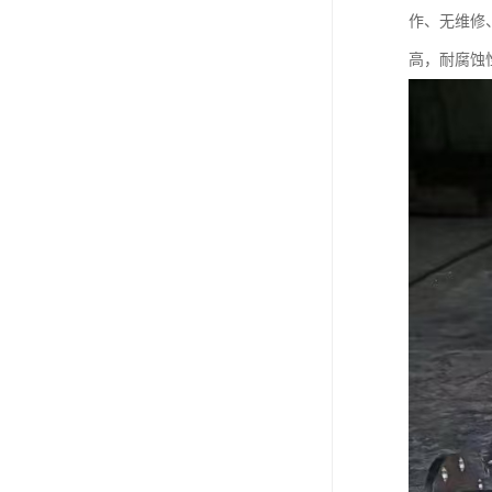
作、无维修
高，耐腐蚀