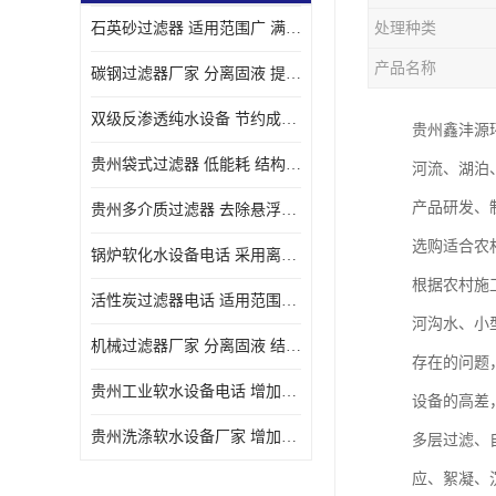
石英砂过滤器 适用范围广 满足不同的需求
处理种类
产品名称
碳钢过滤器厂家 分离固液 提高过滤效率
双级反渗透纯水设备 节约成本 提供高纯度水
贵州鑫沣源
贵州袋式过滤器 低能耗 结构简单
河流、湖泊
产品研发、
贵州多介质过滤器 去除悬浮物 防止水垢和堵塞
选购适合农
锅炉软化水设备电话 采用离子交换技术 减少维修和更换的成本
根据农村施
活性炭过滤器电话 适用范围广 防止水垢和堵塞
河沟水、小
机械过滤器厂家 分离固液 结构简单
存在的问题
贵州工业软水设备电话 增加清洁效果 使水更加清澈 干净
设备的高差
贵州洗涤软水设备厂家 增加清洁效果 减少维修和更换的成本
多层过滤、
应、絮凝、