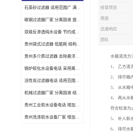
石英砂过滤器 适用范围广 满足不同的需求
经营项目
用途
碳钢过滤器厂家 分离固液 提高过滤效率
迅速响应
双级反渗透纯水设备 节约成本 提供高纯度水
团队
贵州袋式过滤器 低能耗 结构简单
贵州多介质过滤器 去除悬浮物 防止水垢和堵塞
水箱清洗方
1、 乙方
锅炉软化水设备电话 采用离子交换技术 减少维修和更换的成本
2、 排尽
活性炭过滤器电话 适用范围广 防止水垢和堵塞
3、 从水
机械过滤器厂家 分离固液 结构简单
4、 再从
贵州工业软水设备电话 增加清洁效果 使水更加清澈 干净
符合标准为
贵州洗涤软水设备厂家 增加清洁效果 减少维修和更换的成本
5、 补入
6、 排尽