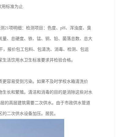
用标准为止.
检测21项明细：检测项目：色度、pH、浑浊度、臭
氧量、总硬度、铁、锰、铜、铅、菌落总数、总大
价包干，报价包工包料、包清洗、消毒、检测、包运
家生活饮用水卫生标准要求并检验合格。
质更容易受到污染。如果不及时学校水箱清洗价
物生长和繁殖。清洁和消毒的目的是消除这些对水
6层的高层建筑需要二次供水。由于市政供水管道
区的二次供水设备加压。居民。