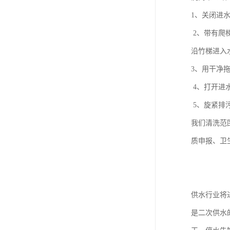
1、关闭进
2、带有爬
沿竹梯进入
3、用干净
4、打开进
5、旋紧排
我们清洗范
质申报、卫
供水行业将
是二次供水