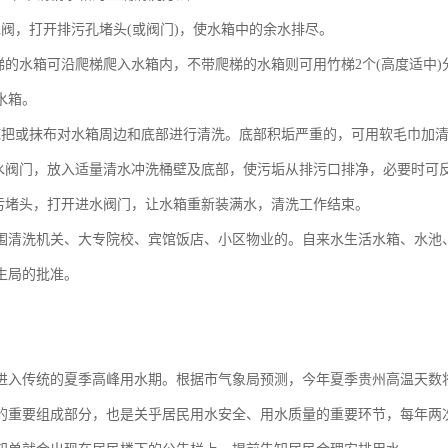
水阀，打开排污孔堵头(或阀门)，使水箱中的余水排尽。
梯的水箱可沿爬梯爬入水箱内，不带爬梯的水箱则可用竹梯2个(高度适中
水箱。
拖把或抹布对水箱周边和底部进行清洗。底部积垢严重的，可用软毛巾加
水阀门，放入适量清水冲洗桶壁及底部，使污垢从排污口排净，必要时可
污堵头，打开进水阀门，让水箱重新装满水，清洗工作结束。
围清洗机关、大专院校、宾馆饭店、小区物业的。自来水生活水箱、水池
生局的批准。
进入传统的夏季高峰用水期。根据市气象局预测，今年夏季贵州高温天数将
的重要组成部分，也是关乎居民用水安全、用水质量的重要环节，每年两