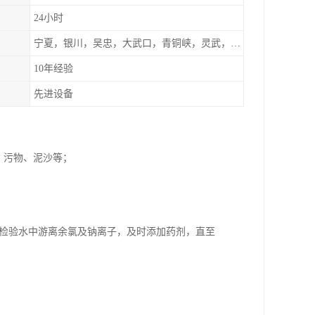
24小时
宁夏，银川，吴忠，大武口，青铜峡，灵武，兰州，左旗
10年经验
先进设备
、污物、泥沙等；
断检验水中游离余氯及钠离子，及时添加药剂，直至