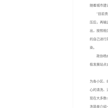
随着城市建
“目前贵州
压后，再输
出，按照相
的自己进行
染。
政协杨成岱
极发展站点
为各小区、
心的清洗、
现在大多数
洗简单介绍