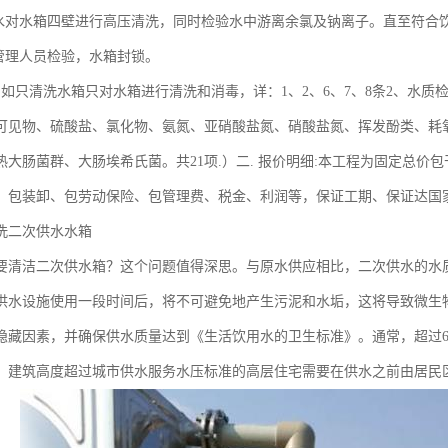
来水对水箱四壁进行高压清洗，同时检验水中游离余氯及钠离子。直至符合饮
方管理人员检验，水箱封锁。
、如只清洗水箱只对水箱进行清洗和消毒，详：1、2、6、7、8条2、水质
可见物、硫酸盐、氯化物、氨氮、亚硝酸盐氮、硝酸盐氮、挥发酚类、耗
热大肠菌群、大肠埃希氏菌。共21项.）二. 报价明细:本工程为固定总
、包装卸、包劳动保险、包管理费、税金、利润等，保证工期、保证达国
洗二次供水水箱
要清洁二次供水箱？这个问题值得深思。与原水供应相比，二次供水的水
供水设施使用一段时间后，将不可避免地产生污泥和水垢，这将导致微生
隐藏因素，并确保供水质量达到《生活饮用水的卫生标准》。通常，超过
，建筑高度超过城市供水服务水压标准的高层住宅需要在供水之前由居民