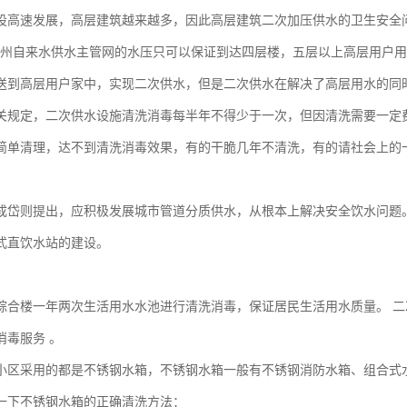
设高速发展，高层建筑越来越多，因此高层建筑二次加压供水的卫生安全
自来水供水主管网的水压只可以保证到达四层楼，五层以上高层用户用
送到高层用户家中，实现二次供水，但是二次供水在解决了高层用水的同
关规定，二次供水设施清洗消毒每半年不得少于一次，但因清洗需要一定
简单清理，达不到清洗消毒效果，有的干脆几年不清洗，有的请社会上的
则提出，应积极发展城市管道分质供水，从根本上解决安全饮水问题。
式直饮水站的建设。
综合楼一年两次生活用水水池进行清洗消毒，保证居民生活用水质量。 
消毒服务 。
小区采用的都是不锈钢水箱，不锈钢水箱一般有不锈钢消防水箱、组合式
一下不锈钢水箱的正确清洗方法：