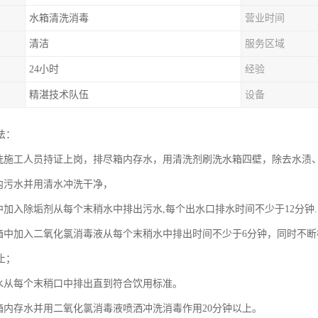
水箱清洗消毒
营业时间
清洁
服务区域
24小时
经验
精湛技术队伍
设备
法：
清洗施工人员持证上岗，排尽箱内存水，用清洗剂刷洗水箱四壁，除去水渍
箱内污水并用清水冲洗干净，
箱中加入除垢剂从每个末稍水中排出污水,每个出水口排水时间不少于12分钟.
水箱中加入二氧化氯消毒液从每个末稍水中排出时间不少于6分钟，同时不
止；
新水从每个末稍口中排出直到符合饮用标准。
水箱内存水并用二氧化氯消毒液喷洒冲洗消毒作用20分钟以上。