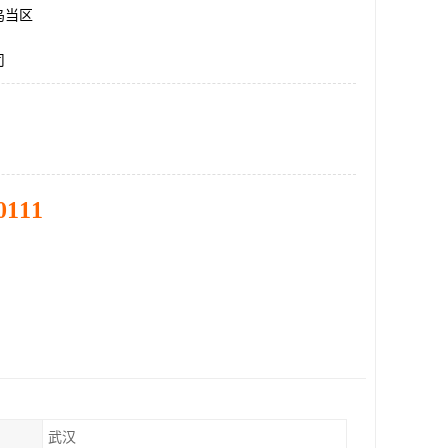
乌当区
司
0111
武汉