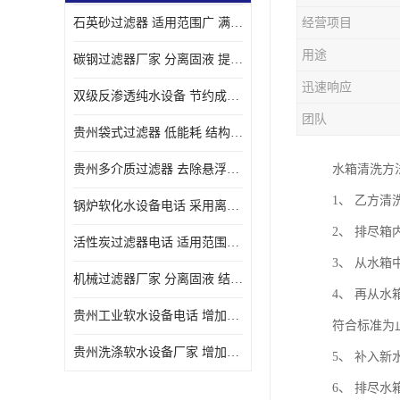
石英砂过滤器 适用范围广 满足不同的需求
经营项目
用途
碳钢过滤器厂家 分离固液 提高过滤效率
迅速响应
双级反渗透纯水设备 节约成本 提供高纯度水
团队
贵州袋式过滤器 低能耗 结构简单
贵州多介质过滤器 去除悬浮物 防止水垢和堵塞
水箱清洗方
1、 乙方
锅炉软化水设备电话 采用离子交换技术 减少维修和更换的成本
2、 排尽
活性炭过滤器电话 适用范围广 防止水垢和堵塞
3、 从水
机械过滤器厂家 分离固液 结构简单
4、 再从
贵州工业软水设备电话 增加清洁效果 使水更加清澈 干净
符合标准为
贵州洗涤软水设备厂家 增加清洁效果 减少维修和更换的成本
5、 补入
6、 排尽