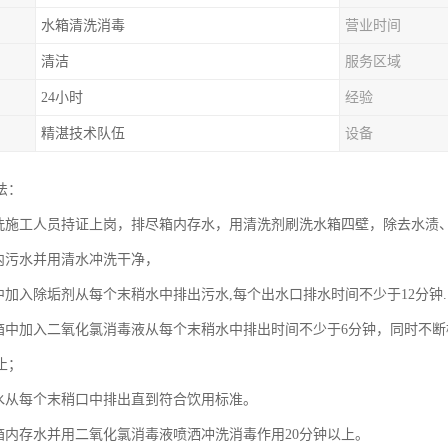
水箱清洗消毒
营业时间
清洁
服务区域
24小时
经验
精湛技术队伍
设备
法：
清洗施工人员持证上岗，排尽箱内存水，用清洗剂刷洗水箱四壁，除去水渍
箱内污水并用清水冲洗干净，
箱中加入除垢剂从每个末稍水中排出污水,每个出水口排水时间不少于12分钟.
水箱中加入二氧化氯消毒液从每个末稍水中排出时间不少于6分钟，同时不
止；
新水从每个末稍口中排出直到符合饮用标准。
水箱内存水并用二氧化氯消毒液喷洒冲洗消毒作用20分钟以上。