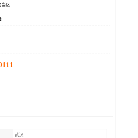
乌当区
洗
0111
武汉