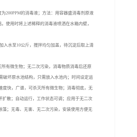
为200PPM的消毒液；方法：用容器盛消毒剂原液
待用。使用时将上述稀释的消毒液喷洒在水箱内壁，
后加入水至10公斤，搅拌均匀加盖，待沉淀后取上清
灭所有微生物；无二次污染，消毒物质消毒后还原
不需破坏原水池结构，只需放入水池内；时间设定运
速度快，广谱，可杀灭所有微生物；消毒彻底，无
环扩散；自动运行，工作状态可调；应用于无二次
除藻；无毒、无害、无二次污染，安装使用方便无