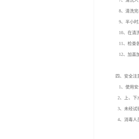
7、清洗人
8、清洗完
9、半小时
10、在清
11、检查
12、加盖
四、安全注
1、使用安
2、上、下
3、未经试
4、消毒人