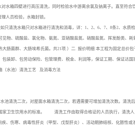
来水对水箱四壁进行高压清洗，同时检验水中游离余氯及钠离子。直至符合饮
方管理人员检验，水箱封锁。
、如只清洗水箱只对水箱进行清洗和消毒，详：1、2、6、7、8条2、水质
可见物、硫酸盐、氯化物、氨氮、亚硝酸盐氮、硝酸盐氮、挥发酚类、耗
热大肠菌群、大肠埃希氏菌。共21项.）二. 报价明细:本工程为固定总
、包装卸、包劳动保险、包管理费、税金、利润等，保证工期、保证达国
箱（水池）清洗工艺 及消毒方法
述
水池清洗二次，对屋面水箱清洗二次，若遇需要可增加清洗次数。清洗后
国家卫生饮用水的标准。 清洗工作由取得合格证的人员执行，清洗人
即痢疾、伤寒、病毒性肝炎（甲型、戊型肝炎）、活动期肺结核、化脓性