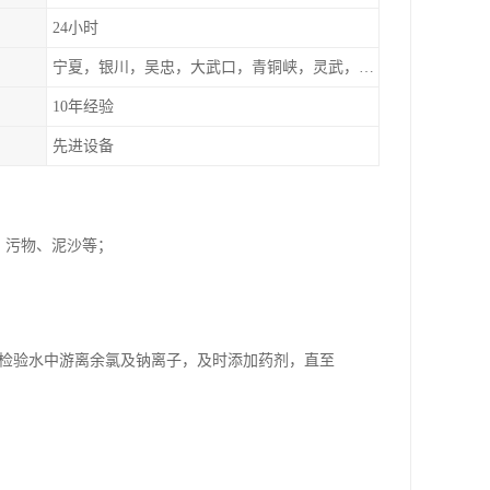
24小时
宁夏，银川，吴忠，大武口，青铜峡，灵武，兰州，左旗
10年经验
先进设备
、污物、泥沙等；
断检验水中游离余氯及钠离子，及时添加药剂，直至