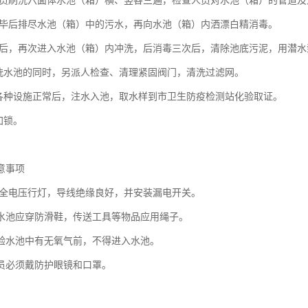
员刷洗六面体水池（箱）横、竖各三遍，检查人员对水池（箱）的管道及
毕后排尽水池（箱）中的污水，再向水池（箱）内洒漂白精消毒。
后，再次进入水池（箱）内冲洗，后消毒三次后，清除池底污泥，用潜水
洗水池的同时，另派人检查、清理紧固阀门，清洗过滤网。
各种设施正常后，注水入池，取水样到市卫生防疫检测站化验取证。
加锁。
意事项
全电压行灯，导线绝缘良好，并安装漏电开关。
水池应穿防滑鞋，传送工具等物品应用绳子。
验水池中有无氧气前，不得进入水池。
员必须戴防护眼镜和口罩。