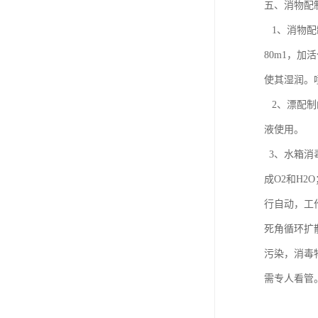
五、消物配
1、消物配
80m1，
使其湿润。
2、漂配制
液使用。 （
3、水箱消
成O2和H
行自动，工
死角循环扩
污染，消毒
需专人看