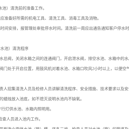
水池）清洗前的准备工作。
员应准备好所需的机电工具、清洗工具、消毒工具及消物。
洗时间安排，报管理处审批停水时间。清洗前一周应出通告通知客户停水
水池）清洗程序
水总阀，关闭水箱之间的连通阀门，开启泄水阀，排空水池、水箱中的水
阀门处于开启位置，用鼓风机对着水池、水箱口吹风2小时以上，以便空
责人招集清洗人员及检修人员讲解清洗程序、安全措施、技术要求以及安
的蜡烛放入池底，如不熄灭说明水池内不缺氧。
6V行灯供水池、水箱内照明用。
检查人员进入池内工作。