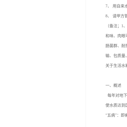
7、 用自
8、 请甲
（备注；1
和味、肉眼
肠菌群、耐
输、包质量
关于生活水
一、概
每年对地下
使水质达到
“五病”：