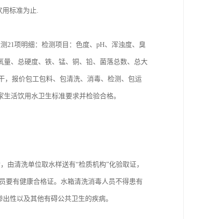
用标准为止.
检测21项明细：检测项目：色度、pH、浑浊度、臭
氧量、总硬度、铁、锰、铜、铅、菌落总数、总大
价包干，报价包工包料、包清洗、消毒、检测、包运
家生活饮用水卫生标准要求并检验合格。
，由清洗单位取水样送有“检质机构”化验取证，
员要有健康合格证。水箱清洗消毒人员不得患有
或渗出性以及其他有碍公共卫生的疾病。