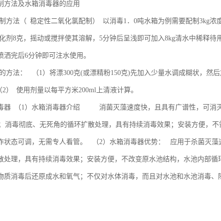
制方法及水箱消毒器的应用
制方法（ 稳定性二氧化氯配制） 以消毒1．0吨水箱为例需要配制3kg浓度
加活化剂8克，摇动或搅拌使其溶解，5分钟后呈浅即可加入8kg清水中稀释
喷洒完后6分钟即可注水使用。
的方法： （1）将漂300克(或漂精粉150克)先加入少量水调成糊状，然
2） 使用剂量以每平方米200ml上清液计算。
毒器 （1）水箱消毒器介绍 消菌灭藻速度快，且具有广谱性，可消
2O；消毒彻底、无死角的循环扩散处理，具有持续消毒效果；安装方便，
作状态可调，无需专人看管。 （2）水箱消毒器优势： 应用于杀菌灭藻
散处理，具有持续消毒效果；安装方便，不改变原水池结构，水池内部循
物质消毒后还原成水和氧气；不仅对水体消毒，而且对水池和水池消毒、
管。