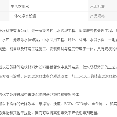
生活饮用水
出水标准
一体化净水设备
产品规格
环境科技有限公司。是一家集各种污水治理工程、固体废弃物处理工程、
、水库、池塘等水体修复，中水回用工程、环评、科研、水资水保、土地
制造、销售以及环境工程施工、安装调试与运营管理于一体，具有规模的
指以石英砂等粒状材料为滤料层截留水中悬浮杂质，使水获得澄清的工艺
径絮凝沉淀后，用砂过滤器或多介质过滤器，加上5-10um的精密过滤器
除化学处理过程中未能沉降的悬浮颗粒和微絮凝体。
加以下指标的去除效率：悬浮物、浊度、BOD、COD/磷、重金属、、和
悬浮物和其他干扰物，因而可以提高消毒效率降低消毒剂用量。