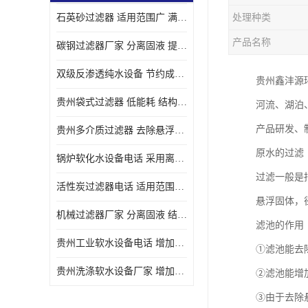
石英砂过滤器 适用范围广 满足不同的需求
处理种类
产品名称
碳钢过滤器厂家 分离固液 提高过滤效率
双级反渗透纯水设备 节约成本 提供高纯度水
贵州鑫沣源
贵州袋式过滤器 低能耗 结构简单
河流、湖泊
产品研发、
贵州多介质过滤器 去除悬浮物 防止水垢和堵塞
原水的过滤
锅炉软化水设备电话 采用离子交换技术 减少维修和更换的成本
过滤一般是
活性炭过滤器电话 适用范围广 防止水垢和堵塞
悬浮固体，
机械过滤器厂家 分离固液 结构简单
滤池的作用
贵州工业软水设备电话 增加清洁效果 使水更加清澈 干净
①滤池能去
贵州洗涤软水设备厂家 增加清洁效果 减少维修和更换的成本
②滤池能增
③由于去除