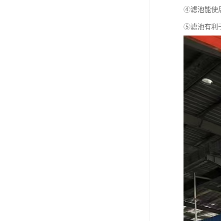
④滤池能使
⑤滤池有利