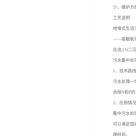
少，维护方
工艺说明
地埋式生活
——接触氧化
化池;(3)二
污水集中处
1、技术路
污水处理一
去除N和P
2、应用情
集中污水处
可以满足国
理经验。