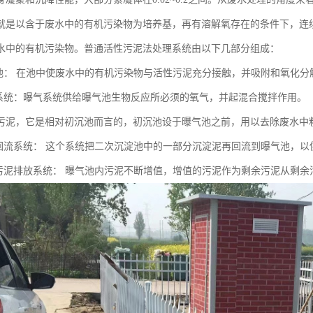
就是以含于废水中的有机污染物为培养基，再有溶解氧存在的条件下，连
水中的有机污染物。普通活性污泥法处理系统由以下几部分组成：
气池： 在池中使废水中的有机污染物与活性污泥充分接触，并吸附和氧化分
气系统：曝气系统供给曝气池生物反应所必须的氧气，并起混合搅拌作用。 
污泥，它是相对初沉池而言的，初沉池设于曝气池之前，用以去除废水中
泥回流系统： 这个系统把二次沉淀池中的一部分沉淀泥再回流到曝气池，
余污泥排放系统： 曝气池内污泥不断增值，增值的污泥作为剩余污泥从剩