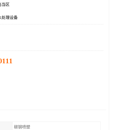
乌当区
水处理设备
0111
碳钢喷塑