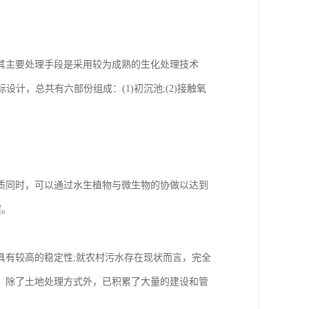
其主要处理手段是采用较为成熟的生化处理技术
l指标设计，总共有六部份组成：(1)初沉池;(2)接触氧
质同时，可以通过水生植物与微生物的协做以达到
程。
具有较高的稳定性;就农村污水存在现状而言，完全
，除了土地处理方式外，已积累了大量的建设和管