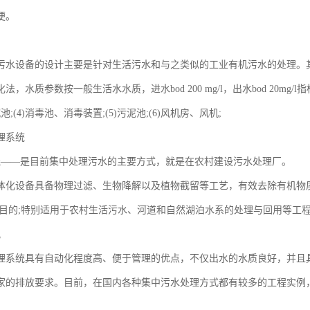
便。
污水设备的设计主要是针对生活污水和与之类似的工业有机污水的处理。
法，水质参数按一般生活水水质，进水bod 200 mg/l，出水bod 20mg/
沉池;(4)消毒池、消毒装置;(5)污泥池;(6)风机房、风机;
理系统
线——是目前集中处理污水的主要方式，就是在农村建设污水处理厂。
体化设备具备物理过滤、生物降解以及植物截留等工艺，有效去除有机物
的目的;特别适用于农村生活污水、河道和自然湖泊水系的处理与回用等工
况
理系统具有自动化程度高、便于管理的优点，不仅出水的水质良好，并且
家的排放要求。目前，在国内各种集中污水处理方式都有较多的工程实例