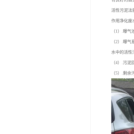
活性污泥法
作用净化废
（1）.曝
（2）.曝
水中的活性
（4）.污
（5）.剩