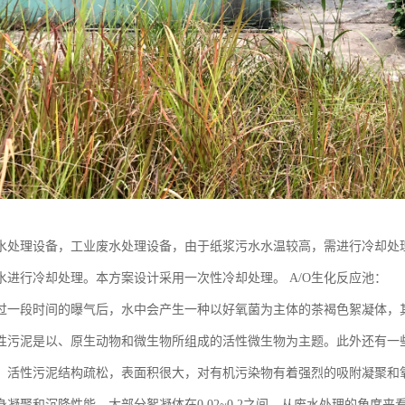
水处理设备，工业废水处理设备，由于纸浆污水水温较高，需进行冷却处
水进行冷却处理。本方案设计采用一次性冷却处理。 A/O生化反应池：
过一段时间的曝气后，水中会产生一种以好氧菌为主体的茶褐色絮凝体，
性污泥是以、原生动物和微生物所组成的活性微生物为主题。此外还有一
。活性污泥结构疏松，表面积很大，对有机污染物有着强烈的吸附凝聚和
身凝聚和沉降性能，大部分絮凝体在0.02~0.2之间。从废水处理的角度