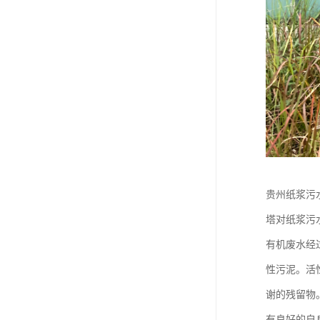
贵州纸浆污
塔对纸浆污
有机废水经
性污泥。活
谢的残留物
有良好的自