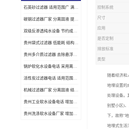
石英砂过滤器 适用范围广 满足不同的需求
控制系统
尺寸
碳钢过滤器厂家 分离固液 提高过滤效率
应用
双级反渗透纯水设备 节约成本 提供高纯度水
是否定制
贵州袋式过滤器 低能耗 结构简单
排放标准
贵州多介质过滤器 去除悬浮物 防止水垢和堵塞
类型
锅炉软化水设备电话 采用离子交换技术 减少维修和更换的成本
随着经济和
活性炭过滤器电话 适用范围广 防止水垢和堵塞
地埋设置的
机械过滤器厂家 分离固液 结构简单
处理设备。
贵州工业软水设备电话 增加清洁效果 使水更加清澈 干净
别墅小区)
贵州洗涤软水设备厂家 增加清洁效果 减少维修和更换的成本
下，故称“
地埋式生活