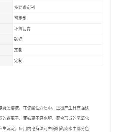
按要求定制
可定制
环氧沥青
碳钢
定制
定制
电解质溶液，在偏酸性介质中，正极产生具有强还
成的铁离子、亚铁离子经水解、聚合形成的氢氧化
产生沉淀。应用内电解法可去除制药废水中部分色