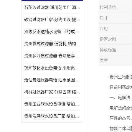
石英砂过滤器 适用范围广 满足不同的需求
控制系统
尺寸
碳钢过滤器厂家 分离固液 提高过滤效率
应用
双级反渗透纯水设备 节约成本 提供高纯度水
是否定制
贵州袋式过滤器 低能耗 结构简单
排放标准
贵州多介质过滤器 去除悬浮物 防止水垢和堵塞
类型
锅炉软化水设备电话 采用离子交换技术 减少维修和更换的成本
贵州生物制
活性炭过滤器电话 适用范围广 防止水垢和堵塞
目前制药废
机械过滤器厂家 分离固液 结构简单
一、电解法
贵州工业软水设备电话 增加清洁效果 使水更加清澈 干净
电解法的原
贵州洗涤软水设备厂家 增加清洁效果 减少维修和更换的成本
原性的态氢
物聚合体以