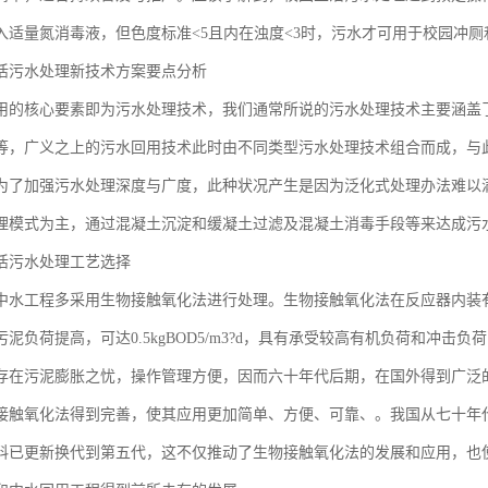
入适量氮消毒液，但色度标准<5且内在浊度<3时，污水才可用于校园冲
活污水处理新技术方案要点分析
用的核心要素即为污水处理技术，我们通常所说的污水处理技术主要涵盖
等，广义之上的污水回用技术此时由不同类型污水处理技术组合而成，与
为了加强污水处理深度与广度，此种状况产生是因为泛化式处理办法难以
理模式为主，通过混凝土沉淀和缓凝土过滤及混凝土消毒手段等来达成污
活污水处理工艺选择
中水工程多采用生物接触氧化法进行处理。生物接触氧化法在反应器内装
泥负荷提高，可达0.5kgBOD5/m3?d，具有承受较高有机负荷和冲
存在污泥膨胀之忧，操作管理方便，因而六十年代后期，在国外得到广泛
接触氧化法得到完善，使其应用更加简单、方便、可靠、。我国从七十年
料已更新换代到第五代，这不仅推动了生物接触氧化法的发展和应用，也