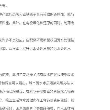
效果。
中产生的态氢和亚铁离子具有较强的还原性，能与
解性能。此外。在电极氧化和还原的同时，制药废
来许多不良效应，应积极研发新型校园污水处理技
对策，从根本上提升污水处理质量和污水处理水
为便捷，此时主要涵盖了洗衣废水内容和冲厕废水
析和调查可以看出，城市污水水质污染处理办法以
悬浮物状况出现，有机物去除效率和含氮化合物去
窄，校园生活污水处理内在工程造价费用较低，操
作标准时，水质清澈且并无异味出现，在出水环节