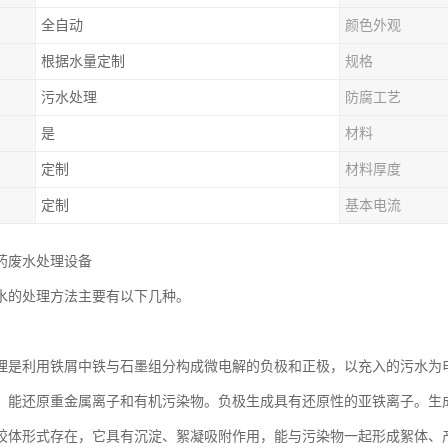
全自动
颜色外观
根据水量定制
规格
污水处理
防腐工艺
是
材料
定制
材料厚度
定制
基本电流
药废水处理设备
水的处理方法主要有以下几种。
理是利用铁屑中铁与石墨组分构成微电解的负极和正极，以充入的污水为
，能还原重金属离子和有机污染物。负极生成具有还原性的亚铁离子。生
胶体形式存在，它具有沉淀、絮凝吸附作用，能与污染物一起形成絮体、