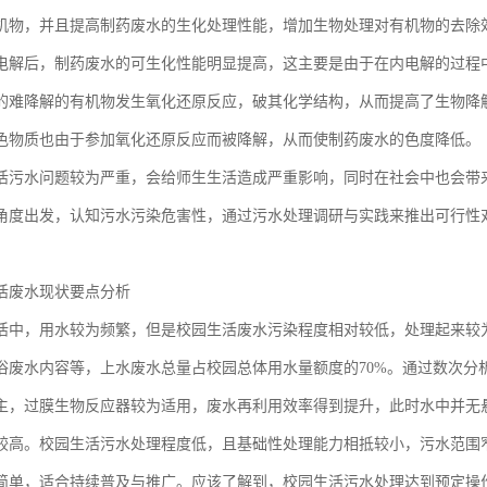
机物，并且提高制药废水的生化处理性能，增加生物处理对有机物的去除
电解后，制药废水的可生化性能明显提高，这主要是由于在内电解的过程
的难降解的有机物发生氧化还原反应，破其化学结构，从而提高了生物降
色物质也由于参加氧化还原反应而被降解，从而使制药废水的色度降低。
活污水问题较为严重，会给师生生活造成严重影响，同时在社会中也会带
角度出发，认知污水污染危害性，通过污水处理调研与实践来推出可行性
活废水现状要点分析
活中，用水较为频繁，但是校园生活废水污染程度相对较低，处理起来较
浴废水内容等，上水废水总量占校园总体用水量额度的70%。通过数次分
主，过膜生物反应器较为适用，废水再利用效率得到提升，此时水中并无
较高。校园生活污水处理程度低，且基础性处理能力相抵较小，污水范围
简单，适合持续普及与推广。应该了解到，校园生活污水处理达到预定操