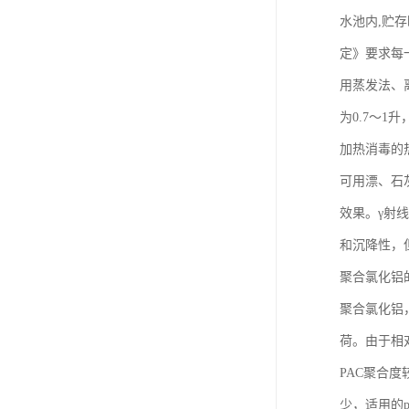
水池内,贮
定》要求每
用蒸发法、
为0.7～
加热消毒的
可用漂、石
效果。γ射
和沉降性，
聚合氯化铝
聚合氯化铝，
荷。由于相
PAC聚合
少，适用的