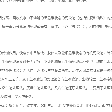
化学反应为基础的处理单元是：混凝、中和、氧化还原等；
用分离、回收废水中不溶解的呈悬浮状态的污染物（包括油膜和油珠）的
。属于重力分离法的处理单元有：沉淀、上浮（气浮）等，相应使用的处
的代谢作用，使废水中呈溶液、胶体以及微细悬浮状态的有机污染物，转
，生物处理法又可分为好氧生物处理和厌氧生物处理两种类型。城市污水
生物处理法又分为活性污泥法和生物膜法两类。活性污泥法本身就是一种处
AO及A2O工艺等。属于生物膜法的处理设备有生物滤池、生物转盘、生物
自然生物处理法。厌氧生物处理法，又名生物还原处理法，主要用于处理
B反应器，IC反应器等。
来源分析：宿舍、教学楼、馆的生活污水;食堂餐饮废水;部分雨水。都学