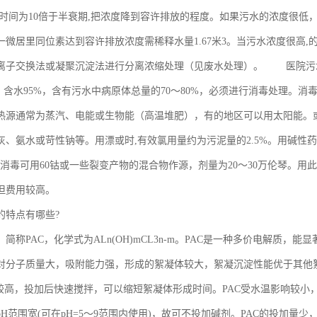
存时间为10倍于半衰期,把浓度降到容许排放的程度。如果污水的浓度很
一微居里同位素达到容许排放浓度需稀释水量1.67米3。当污水浓度很高
离子交换法或凝聚沉淀法进行分离浓缩处理（见废水处理）。 医院污
1升，含水95%，含有污水中病原体总量的70～80%，必须进行消毒处理。
热源通常为蒸汽、电能或生物能（高温堆肥），有的地区可以用太阳能。
灰、氨水或苛性钠等。用漂或时,有效氯用量约为污泥量的2.5%。用碱性药
线消毒可用60钴或一些裂变产物的混合物作源，剂量为20～30万伦琴。
但费用较高。
的特点有哪些?
简称PAC，化学式为ALn(OH)mCL3n-m。PAC是一种多价电解质，
对分子质量大，吸附能力强，形成的絮凝体较大，絮凝沉淀性能优于其他
度较高，投加后快速搅拌，可以缩短絮凝体形成时间。PAC受水温影响较小
pH范围宽(可在pH=5～9范围内使用)，故可不投加碱剂。PAC的投加