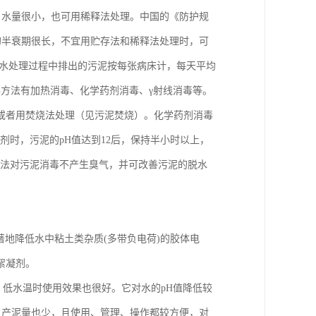
低，水量很小，也可用稀释法处理。中国的《防护规
,的半衰期很长，不宜用贮存法和稀释法处理时，可
水处理过程中排出的污泥按每张病床计，每天平均
消毒方法有加热消毒、化学药剂消毒、γ射线消毒等。
或者用焚烧法处理（见污泥焚烧）。化学药剂消毒
剂时，污泥的pH值达到12后，保持半小时以上，
用此法对污泥消毒不产生臭气，并可改善污泥的脱水
能显著地降低水中粘土类杂质(多带负电荷)的胶体电
絮凝剂。
，低水温时使用效果也很好。它对水的pH值降低较
量少，产泥量也少，且使用、管理、操作都较方便，对