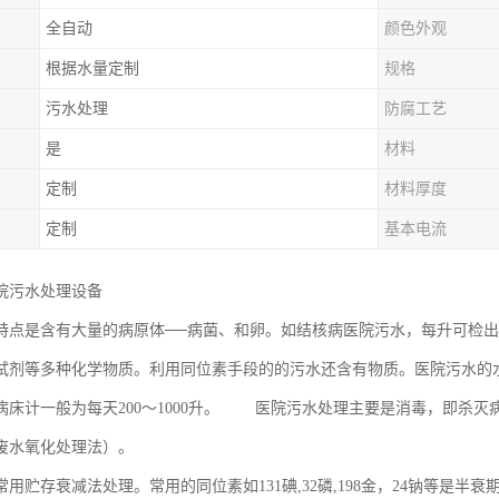
全自动
颜色外观
根据水量定制
规格
污水处理
防腐工艺
是
材料
定制
材料厚度
定制
基本电流
院污水处理设备
特点是含有大量的病原体──病菌、和卵。如结核病医院污水，每升可检
试剂等多种化学物质。利用同位素手段的的污水还含有物质。医院污水的
病床计一般为每天200～1000升。 医院污水处理主要是消毒，即杀
废水氧化处理法）。
用贮存衰减法处理。常用的同位素如131碘,32磷,198金，24钠等是