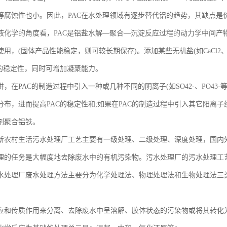
等腐蚀性也小。因此，PAC在水处理领域有逐步替代铝的趋势，其缺点是
液化学的角度看，PAC是铝盐水解—聚合—沉淀反应过程的动力学中间产
用，(固体产品性能稳定，则可较长期保存)。添加某些无机盐(如CaCl2、
C的稳定性，同时可增加凝聚能力。
，在PAC的制造过程中引入一种或几种不同的阴离子(如SO42-、PO4
布，进而提高PAC的稳定性和;如果在PAC的制造过程中引入其它阳离子组分
剂聚合铝铁。
新农村生活污水处理厂工艺主要有一级处理、二级处理、深度处理，国内
理的任务是大幅度地去除废水中的有机污染物。污水处理厂的污水处理工
水处理厂废水处理方法主要分为化学处理法、物理处理法和生物处理法三
应和传质作用来分离、去除废水中呈溶解、胶体状态的污染物或将其转化