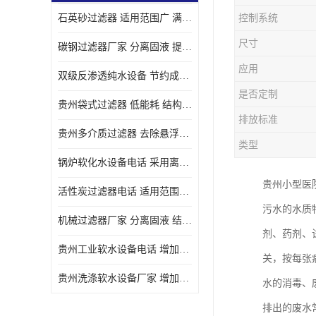
石英砂过滤器 适用范围广 满足不同的需求
控制系统
尺寸
碳钢过滤器厂家 分离固液 提高过滤效率
应用
双级反渗透纯水设备 节约成本 提供高纯度水
是否定制
贵州袋式过滤器 低能耗 结构简单
排放标准
贵州多介质过滤器 去除悬浮物 防止水垢和堵塞
类型
锅炉软化水设备电话 采用离子交换技术 减少维修和更换的成本
贵州小型医
活性炭过滤器电话 适用范围广 防止水垢和堵塞
污水的水质
机械过滤器厂家 分离固液 结构简单
剂、药剂、
贵州工业软水设备电话 增加清洁效果 使水更加清澈 干净
关，按每张
贵州洗涤软水设备厂家 增加清洁效果 减少维修和更换的成本
水的消毒、
排出的废水常