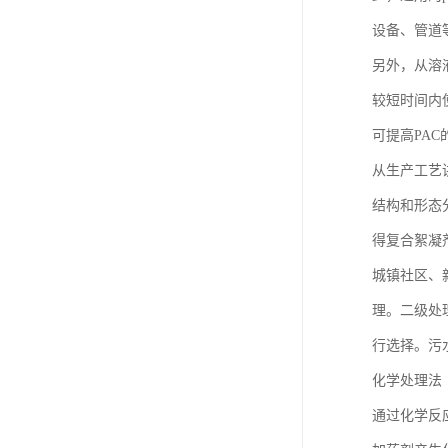
设备、管道
另外，从溶
较短时间内使
可提高PA
从生产工艺讲
结构和形态分
得复合絮凝
城镇社区、
理。二级处
行选择。污
化学处理法
通过化学反