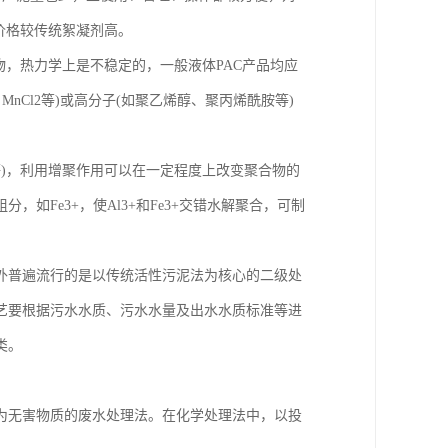
价格较传统絮凝剂高。
物，热力学上是不稳定的，一般液体PAC产品均应
MnCl2等)或高分子(如聚乙烯醇、聚丙烯酰胺等)
3-等)，利用增聚作用可以在一定程度上改变聚合物的
，如Fe3+，使Al3+和Fe3+交错水解聚合，可制
外普遍流行的是以传统活性污泥法为核心的二级处
艺要根据污水水质、污水水量及出水水质标准等进
类。
为无害物质的废水处理法。在化学处理法中，以投