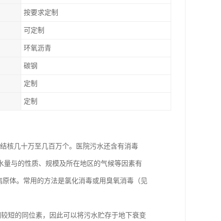
按要求定制
可定制
环氧沥青
碳钢
定制
定制
出结核几十万至几百万个。医院污水还含有消毒
水量与的性质、规模及所在地区的气候等因素有
灭病原体。常用的方法是氯化消毒或用臭氧消毒（见
半衰期较短的同位素，因此可以将污水贮存于地下衰变