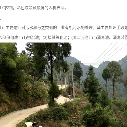
动PLC控制，彩色液晶触摸屏的人机界面。
明
的设计主要是针对污水和与之类似的工业有机污水的处理。其主要处理手段
部份组成：(1)初沉池；(2)接触氧化池；(3)二沉池；(4)消毒池、消毒装置