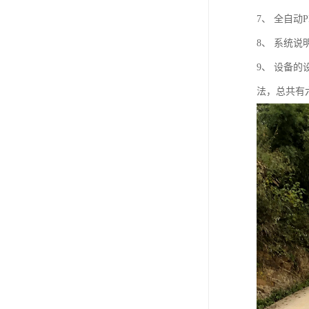
7、 全自
8、 系统说
9、 设备
法，总共有六