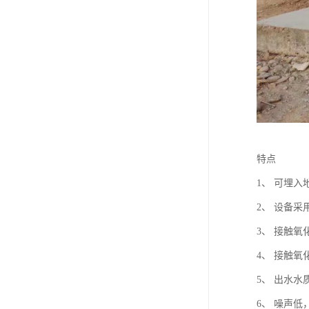
特点
1、 可埋
2、 设备
3、 接触
4、 接触
5、 出水水
6、 噪声低