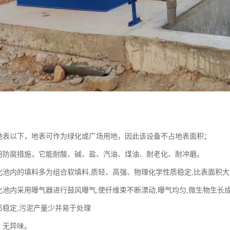
入地表以下，地表可作为绿化或广场用地，因此该设备不占地表面积；
采用防腐措施，它能耐酸、碱、盐、汽油、煤油、耐老化、耐冲磨。
氧化池内的填料多为组合软填料,质轻、高强、物理化学性质稳定,比表面积大
氧化池内采用曝气器进行鼓风曝气,使纤维束不断漂动,曝气均匀,微生物生长
质稳定,污泥产量少并易于处理
，无异味。