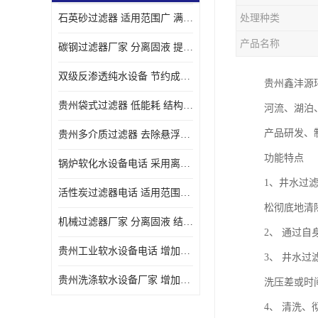
石英砂过滤器 适用范围广 满足不同的需求
处理种类
产品名称
碳钢过滤器厂家 分离固液 提高过滤效率
双级反渗透纯水设备 节约成本 提供高纯度水
贵州鑫沣源
贵州袋式过滤器 低能耗 结构简单
河流、湖泊
产品研发、
贵州多介质过滤器 去除悬浮物 防止水垢和堵塞
功能特点
锅炉软化水设备电话 采用离子交换技术 减少维修和更换的成本
1、井水过
活性炭过滤器电话 适用范围广 防止水垢和堵塞
松彻底地清
机械过滤器厂家 分离固液 结构简单
2、 通过
贵州工业软水设备电话 增加清洁效果 使水更加清澈 干净
3、 井水
贵州洗涤软水设备厂家 增加清洁效果 减少维修和更换的成本
洗压差或时
4、 清洗