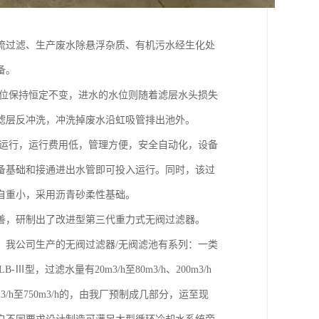
流过滤、生产废水除悬浮杂质、有机污水经生化处
备。
水位保持恒定不变，进水的水位则随着滤层水头损失
滤层反冲洗，冲洗掉废水沿虹吸管排出池外。
动运行，运行费用低，管理方便，安全自动化，设备
备基础和接通进出水管即可投入运行。同时，该过
自重小，采用沥青砂柔性基础。
善，研制出了改进型第三代重力式无阀过滤器。
，我公司生产的无阀过滤器/无阀滤池有系列：一类
Ⅲ型，过滤水量有20m3/h至80m3/h、200m3/h
m3/h至750m3/h的，由我厂预制成几部分，运至现