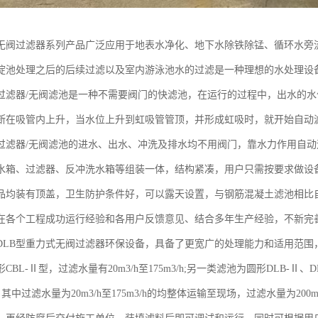
无阀过滤器系列产品广泛应用于地表水净化、地下水除铁除锰、循环水旁
淀池处理之后的后续过滤以及室内游泳池水的过滤是一种理想的水处理设
过滤器/无阀滤池是一种不需要阀门的快滤池，在运行的过程中，出水的
断在吸管内上升，当水位上升到虹吸管管顶，并形成虹吸时，就开始自动
过滤器/无阀滤池的进水、出水、冲洗及排水均不用阀门，靠水力作用自
水箱、过滤器、反冲洗水箱等组装一体，结构紧凑，用户只需按要求做设
品均装有顶盖，卫生防护条件好，可以露天设置，与钢筋混凝土滤池相比
在各个工程成功运行经验和各用户反馈意见、结合多年生产经验，不新完
DLB型重力式无阀过滤器环保设备，具备了更宽广的处理能力和适用范围
BL-Ⅱ型，过滤水量有20m3/h至175m3/h;另一类滤池为圆形DLB-Ⅱ、DLB-
/h。其中过滤水量为20m3/h至175m3/h的均整体运输至现场，过滤水量为200