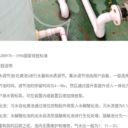
B8978－1996国家排放标准
流程说明
水调节池(化粪池)进行水量和水质调节。集水调节池由用户自备，一般选
节池时间。调节池的停留时间为4－8hr。然后通过提升泵提升进入一体
户排水管标高，可在装置内或装置后增加排放泵。
化池：污水自化粪池通过液位控制起作用泵入水解酸化池，污水流速为0.5-0.8/s
化池：水解酸化池的出水自流至接触氧化池进行生化处理，接触池分为一--。
塞和损的后顾之忧，池内无需维护和维修，气水比一般为1：15－20。