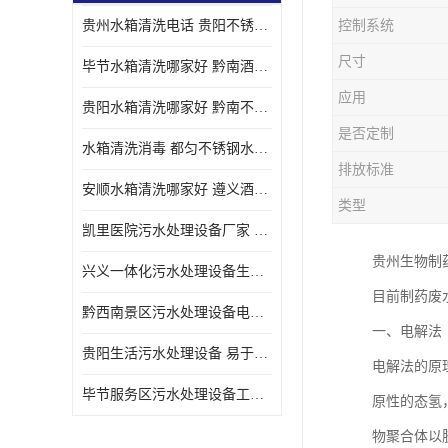
贵州水箱清洗电话 贵阳不锈钢水箱清洗公司
控制系统
尺寸
毕节水箱清洗哪家好 黔南酒店二次供水水箱清洗公司
应用
贵阳水箱清洗哪家好 黔南不锈钢二次供水水箱厂家
是否定制
水箱清洗消毒 都匀不锈钢水池清洗消毒公司
排放标准
安顺水箱清洗哪家好 遵义酒店水箱清洗厂家
类型
凯里医院污水处理设备厂家 自动化程度高 安装方便
贵州生物制
兴义一体化污水处理设备生产厂家 表面负荷高 处理达标
目前制药废
黔西南景区污水处理设备电话 沉降速度快 操作简单
一、电解法
贵阳生活污水处理设备 易于安装调试 降低能耗
电解法的原
毕节服务区污水处理设备工艺 全自动运行 维护方便
原性的态氢
物聚合体以