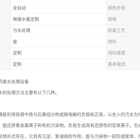
全自动
颜色外观
根据水量定制
规格
污水处理
防腐工艺
是
材料
定制
材料厚度
定制
基本电流
药废水处理设备
水的处理方法主要有以下几种。
理是利用铁屑中铁与石墨组分构成微电解的负极和正极，以充入的污水为
，能还原重金属离子和有机污染物。负极生成具有还原性的亚铁离子。生
胶体形式存在，它具有沉淀、絮凝吸附作用，能与污染物一起形成絮体、