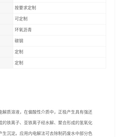
按要求定制
可定制
环氧沥青
碳钢
定制
定制
电解质溶液，在偏酸性介质中，正极产生具有强还
成的铁离子、亚铁离子经水解、聚合形成的氢氧化
产生沉淀。应用内电解法可去除制药废水中部分色