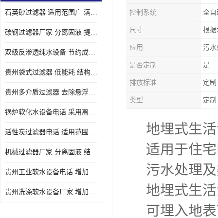
石英砂过滤器 适用范围广 满足不同的需求
控制系统
全自
尺寸
根据
碳钢过滤器厂家 分离固液 提高过滤效率
应用
污水
双级反渗透纯水设备 节约成本 提供高纯度水
是否定制
是
贵州袋式过滤器 低能耗 结构简单
排放标准
定制
贵州多介质过滤器 去除悬浮物 防止水垢和堵塞
类型
定制
锅炉软化水设备电话 采用离子交换技术 减少维修和更换的成本
地埋式生活
活性炭过滤器电话 适用范围广 防止水垢和堵塞
适用于住宅
机械过滤器厂家 分离固液 结构简单
污水处理及
贵州工业软水设备电话 增加清洁效果 使水更加清澈 干净
地埋式生活
贵州洗涤软水设备厂家 增加清洁效果 减少维修和更换的成本
可埋入地表