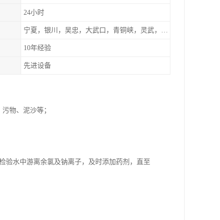
24小时
宁夏，银川，吴忠，大武口，青铜峡，灵武，兰州，左旗
10年经验
先进设备
、污物、泥沙等；
断检验水中游离余氯及钠离子，及时添加药剂，直至