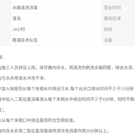
水箱清洗消毒
营业时间
清洁
服务区域
24小时
经验
精湛技术队伍
设备
法：
清洗施工人员持证上岗，排尽箱内存水，用清洗剂刷洗水箱四壁，除去水渍
箱内污水并用清水冲洗干净，
箱中加入除垢剂从每个末稍水中排出污水,每个出水口排水时间不少于12分钟.
水箱中加入二氧化氯消毒液从每个末稍水中排出时间不少于6分钟，同时不
止；
新水从每个末稍口中排出直到符合饮用标准。
水箱内存水并用二氧化氯消毒液喷洒冲洗消毒作用20分钟以上。