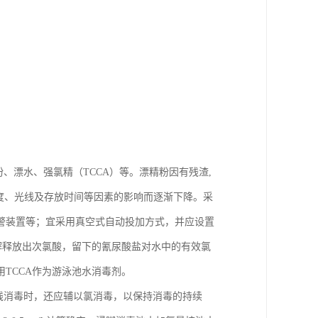
、漂水、强氯精（TCCA）等。漂精粉因有残渣,
湿度、光线及存放时间等因素的影响而逐渐下降。采
警装置等；宜采用真空式自动投加方式，并应设置
解释放出次氯酸，留下的氰尿酸盐对水中的有效氯
用TCCA作为游泳池水消毒剂。
线消毒时，还应辅以氯消毒，以保持消毒的持续