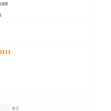
乌当区
洗
0111
武汉