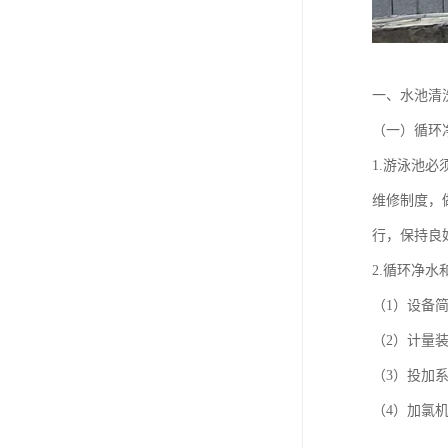
一、水池
（一）循
1.游泳池
维修制度，
行，保持
2.循环净
（1）设备
（2）计量
（3）投加
（4）加氯