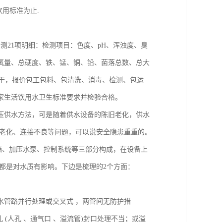
用标准为止.
检测21项明细：检测项目：色度、pH、浑浊度、臭
氧量、总硬度、铁、锰、铜、铅、菌落总数、总大
价包干，报价包工包料、包清洗、消毒、检测、包运
家生活饮用水卫生标准要求并检验合格。
压供水方法，可是随着供水设备的陈旧老化，供水
路老化、连接不良等问题，可以说安全隐患重重的。
箱、加压水泵、控制系统等三部分构成，在设备上
都是对水质有影响。下边是梳理的2个方面：
水管路并行处理或交叉式 ，两管间无防护措
 (人孔 、通气口 、溢流管)封口处理不当；或溢