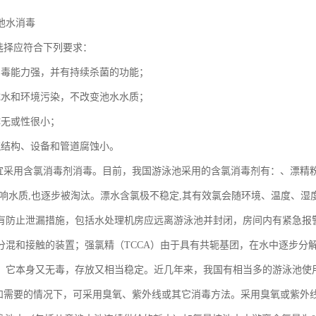
泳池水消毒
的选择应符合下列要求：
消毒能力强，并有持续杀菌的功能；
成水和环境污染，不改变池水水质；
体无或性很小；
筑结构、设备和管道腐蚀小。
水宜采用含氯消毒剂消毒。目前，我国游泳池采用的含氯消毒剂有：、漂精粉
影响水质,也逐步被淘汰。漂水含氯极不稳定,其有效氯会随环境、温度、
有防止泄漏措施，包括水处理机房应远离游泳池并封闭，房间内有紧急报
分混和接触的装置；强氯精（TCCA）由于具有共轭基团，在水中逐步分
。它本身又无毒，存放又相当稳定。近几年来，我国有相当多的游泳池使
件和需要的情况下，可采用臭氧、紫外线或其它消毒方法。采用臭氧或紫外