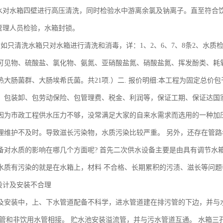
来水对水箱四壁进行高压清洗，同时检验水中游离余氯及钠离子。直至符合饮
方管理人员检验，水箱封锁。
、如只清洗水箱只对水箱进行清洗和消毒，详：1、2、6、7、8条2、水质
可见物、硫酸盐、氯化物、氨氮、亚硝酸盐氮、硝酸盐氮、挥发酚类、耗
热大肠菌群、大肠埃希氏菌。共21项.）二. 报价明细:本工程为固定总
、包装卸、包劳动保险、包管理费、税金、利润等，保证工期、保证达国
因为市政工程供水压力不够，没常满足大家的自来水需求而选用的一种加
理维护不及时。导致滋长污染物，水质污染比较严重。 另外，还存在管
备对水质的影响在哪几个方面呢? 首先二次供水设备主要是由具有调节水
水质有污染的就是在水箱上，材料 不合格、长期累积的污渍、滋长等问题
施设计及安装不合理
及安装中，上、下水管道配备不科学，进水管道建在排污管的下边，并与
水管和非饮用水管相接。 贮水池安装溢流管，并与污水管道互通。 水箱三孔