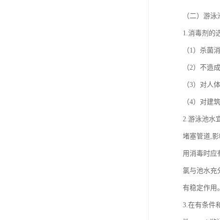
（二）游
1.消毒剂
（1）杀菌
（2）不造
（3）对人
（4）对建
2.游泳池
堵塞管道,
用消毒时应
氯与池水充
有稳定作用
3.在有条