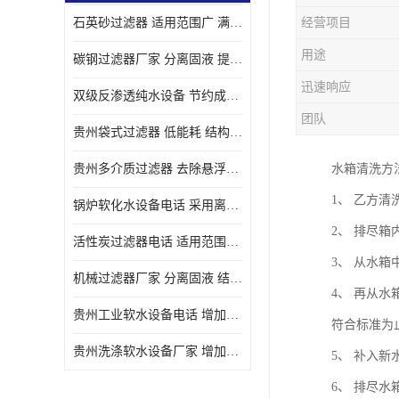
石英砂过滤器 适用范围广 满足不同的需求
经营项目
用途
碳钢过滤器厂家 分离固液 提高过滤效率
迅速响应
双级反渗透纯水设备 节约成本 提供高纯度水
团队
贵州袋式过滤器 低能耗 结构简单
贵州多介质过滤器 去除悬浮物 防止水垢和堵塞
水箱清洗方
1、 乙方
锅炉软化水设备电话 采用离子交换技术 减少维修和更换的成本
2、 排尽
活性炭过滤器电话 适用范围广 防止水垢和堵塞
3、 从水
机械过滤器厂家 分离固液 结构简单
4、 再从
贵州工业软水设备电话 增加清洁效果 使水更加清澈 干净
符合标准为
贵州洗涤软水设备厂家 增加清洁效果 减少维修和更换的成本
5、 补入
6、 排尽