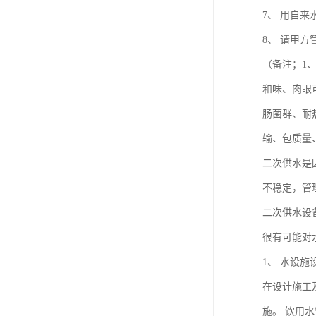
7、 用自
8、 请甲
（备注；1
和味、肉眼
肠菌群、耐
输、包质量
二次供水是
不稳定，管
二次供水设
很有可能对
1、 水设
在设计施工
施。 饮用