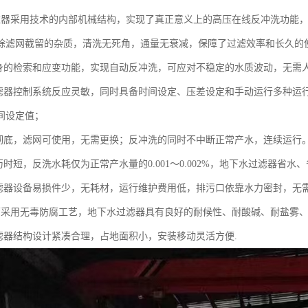
滤器采用技术的内部机械结构，实现了真正意义上的高压在线反冲洗功能
除滤网截留的杂质，清洗无死角，通量无衰减，保障了过滤效率和长久的
自身的检索和应变功能，实现自动反冲洗，可应对不稳定的水质波动，无需
过滤器控制系统反应灵敏，同时具备时间设定、压差设定和手动运行多种运
间设定值；
、彻底，滤网可使用，无需更换；反冲洗的同时不中断正常产水，连续运行
历时短，反洗水耗仅为正常产水量的0.001～0.002%，地下水过滤器省水
过滤器设备易损件少，无耗材，运行维护费用低，排污口依靠水力密封，无
腐采用无毒防腐工艺，地下水过滤器具有良好的耐候性、耐酸碱、耐盐雾
过滤器结构设计紧凑合理，占地面积小，安装移动灵活方便.