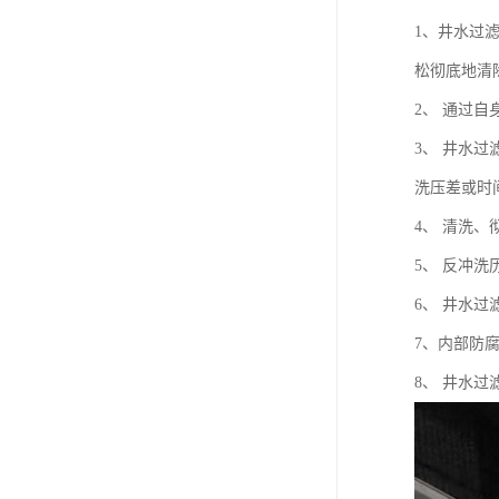
1、井水过
松彻底地清
2、 通过
3、 井水
洗压差或时
4、 清洗
5、 反冲洗
6、 井水
7、内部防
8、 井水