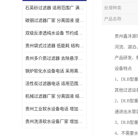
石英砂过滤器 适用范围广 满足不同的需求
处理种类
产品名称
碳钢过滤器厂家 分离固液 提高过滤效率
双级反渗透纯水设备 节约成本 提供高纯度水
贵州鑫沣源
贵州袋式过滤器 低能耗 结构简单
河流、湖泊
产品研发、
贵州多介质过滤器 去除悬浮物 防止水垢和堵塞
设备特点
锅炉软化水设备电话 采用离子交换技术 减少维修和更换的成本
1、DLB
活性炭过滤器电话 适用范围广 防止水垢和堵塞
其他过滤设
机械过滤器厂家 分离固液 结构简单
2、DLB
贵州工业软水设备电话 增加清洁效果 使水更加清澈 干净
通进出水管
贵州洗涤软水设备厂家 增加清洁效果 减少维修和更换的成本
3、DLB
4、不需要