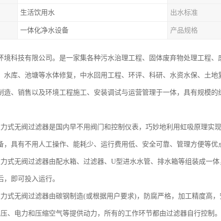
生活饮用水
出水标准
一体化净水设备
产品规格
环境科技有限公司。是一家集各种污水治理工程、固体废弃物处理工程、
、水库、池塘等水体修复，中水回用工程、环评、科研、水资水保、土地
制造、销售以及环境工程施工、安装调试与运营管理于一体，具有规模的
型重力式无阀过滤器是国内早不用阀门和控制仪表，巧妙地利用虹吸原理实
备，具有不用人工操作、能耗少、运行费用低、安全可靠、管理方便等优
型重力式无阀过滤器由配水箱、过滤器、U型进水水管、排水箱等组装成一
后，即可投入运行。
型重力式无阀过滤器由碳钢制造(或根据用户要求)，防腐严格，加工精度高
水压、电力和压缩空气等提供动力，所有的工作环节都由过滤器自行控制