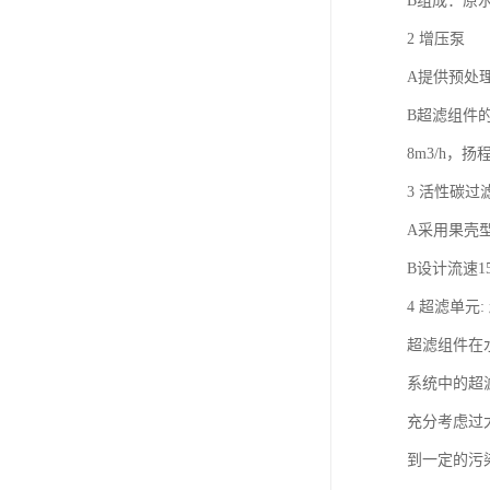
B组成：原
2 增压泵
A提供预处
B超滤组件的
8m3/h，扬程
3 活性碳过
A采用果壳
B设计流速1
4 超滤单
超滤组件在
系统中的超
充分考虑过
到一定的污