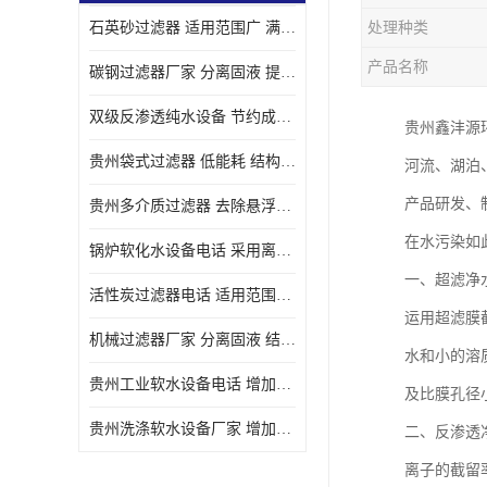
石英砂过滤器 适用范围广 满足不同的需求
处理种类
产品名称
碳钢过滤器厂家 分离固液 提高过滤效率
双级反渗透纯水设备 节约成本 提供高纯度水
贵州鑫沣源
贵州袋式过滤器 低能耗 结构简单
河流、湖泊
产品研发、
贵州多介质过滤器 去除悬浮物 防止水垢和堵塞
在水污染如
锅炉软化水设备电话 采用离子交换技术 减少维修和更换的成本
一、超滤净
活性炭过滤器电话 适用范围广 防止水垢和堵塞
运用超滤膜截
机械过滤器厂家 分离固液 结构简单
水和小的溶
贵州工业软水设备电话 增加清洁效果 使水更加清澈 干净
及比膜孔径
贵州洗涤软水设备厂家 增加清洁效果 减少维修和更换的成本
二、反渗透
离子的截留