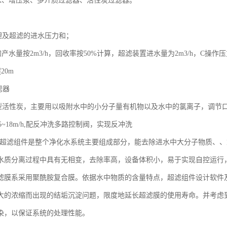
水、增压泵、多介质过滤器、活性炭过滤器。
理及超滤的进水压力和；
产水量按2m3/h，回收率按50%计算，超滤装置进水量为2m3/h，C操作压力为
20m
滤器
型活性炭，主要用以吸附水中的小分子量有机物以及水中的氯离子，调节
5~18m/h,配反冲洗多路控制阀，实现反冲洗
元: 超滤组件是整个净化水系统主要组成部分，能去除进水中大分子物质、
水质分离过程中具有无相变，去除率高，设备体积小，易于实现自控运行
滤膜系采用聚酰胺复合膜。依据水中物质的含量特点，超滤组件设计软件
大的浓缩而出现的结垢沉淀问题，限度地延长超滤膜的使用寿命。并考虑
染，以保证系统的处理性能。