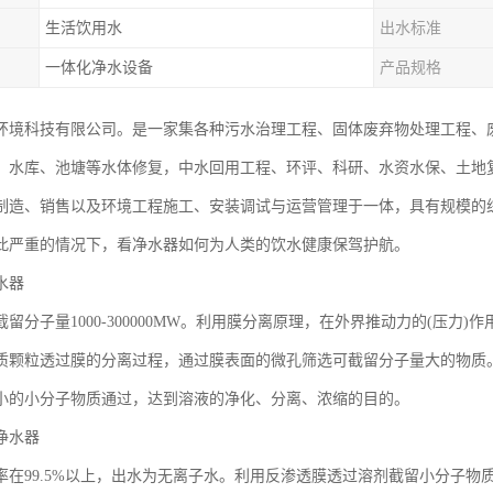
生活饮用水
出水标准
一体化净水设备
产品规格
环境科技有限公司。是一家集各种污水治理工程、固体废弃物处理工程、
、水库、池塘等水体修复，中水回用工程、环评、科研、水资水保、土地
制造、销售以及环境工程施工、安装调试与运营管理于一体，具有规模的
此严重的情况下，看净水器如何为人类的饮水健康保驾护航。
水器
留分子量1000-300000MW。利用膜分离原理，在外界推动力的(压力
质颗粒透过膜的分离过程，通过膜表面的微孔筛选可截留分子量大的物质
小的小分子物质通过，达到溶液的净化、分离、浓缩的目的。
净水器
率在99.5%以上，出水为无离子水。利用反渗透膜透过溶剂截留小分子