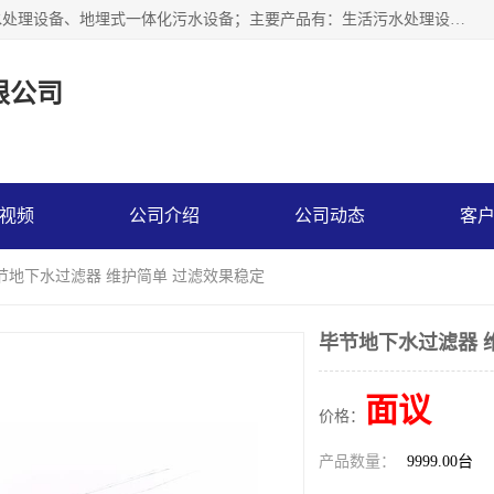
贵州鑫沣源环境科技公司主营一体化污水处理设备、医院污水处理设备、地埋式一体化污水设备；主要产品有：生活污水处理设备，养殖场废水处理设备，屠宰废水处理设备，洗涤废水处理设备，MBR膜生物处理设备，反渗透纯水设备，二次供水水箱清洗消毒，净水过滤设备，软水设备等。欢迎新老顾客来电咨询！
限公司
视频
公司介绍
公司动态
客
毕节地下水过滤器 维护简单 过滤效果稳定
毕节地下水过滤器 
面议
价格：
产品数量：
9999.00台