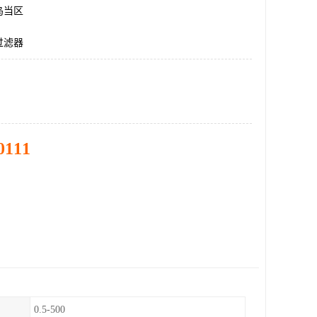
乌当区
过滤器
0111
0.5-500