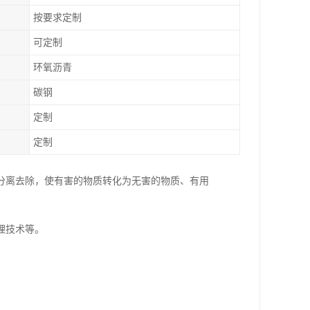
按要求定制
可定制
环氧沥青
碳钢
定制
定制
分离去除，使有害的物质转化为无害的物质、有用
理技术等。