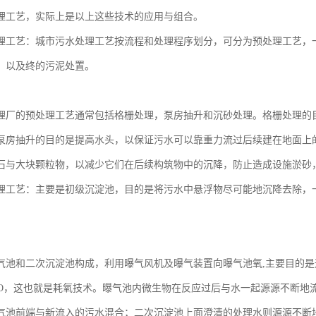
理工艺，实际上是以上这些技术的应用与组合。
理工艺：城市污水处理工艺按流程和处理程序划分，可分为预处理工艺，
，以及终的污泥处置。
理厂的预处理工艺通常包括格栅处理，泵房抽升和沉砂处理。格栅处理的
泵房抽升的目的是提高水头，以保证污水可以靠重力流过后续建在地面上
石与大块颗粒物，以减少它们在后续构筑物中的沉降，防止造成设施淤砂
理工艺：主要是初级沉淀池，目的是将污水中悬浮物尽可能地沉降去除，一般
。
气池和二次沉淀池构成，利用曝气风机及曝气装置向曝气池氧,主要目的
H2O，这也就是耗氧技术。曝气池内微生物在反应过后与水一起源源不断
气池前端与新流入的污水混合；二次沉淀池上面澄清的处理水则源源不断