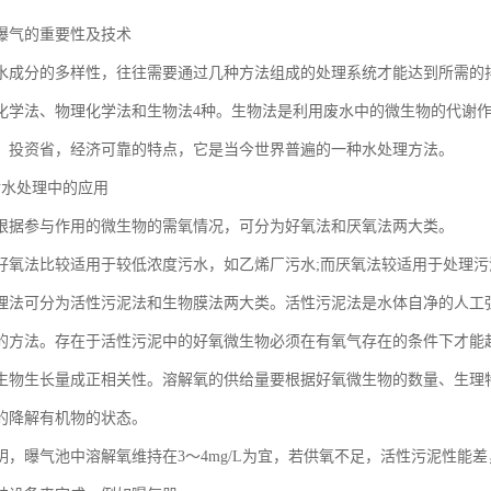
曝气的重要性及技术
水成分的多样性，往往需要通过几种方法组成的处理系统才能达到所需的
化学法、物理化学法和生物法4种。生物法是利用废水中的微生物的代谢
，投资省，经济可靠的特点，它是当今世界普遍的一种水处理方法。
污水处理中的应用
根据参与作用的微生物的需氧情况，可分为好氧法和厌氧法两大类。
好氧法比较适用于较低浓度污水，如乙烯厂污水;而厌氧法较适用于处理
理法可分为活性污泥法和生物膜法两大类。活性污泥法是水体自净的人工
的方法。存在于活性污泥中的好氧微生物必须在有氧气存在的条件下才能
生物生长量成正相关性。溶解氧的供给量要根据好氧微生物的数量、生理
的降解有机物的状态。
明，曝气池中溶解氧维持在3～4mg/L为宜，若供氧不足，活性污泥性能