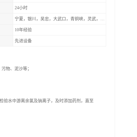
24小时
宁夏，银川，吴忠，大武口，青铜峡，灵武，兰州，左旗
10年经验
先进设备
、污物、泥沙等；
断检验水中游离余氯及钠离子，及时添加药剂，直至