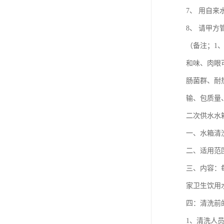
7、 用自
8、 请甲
（备注；1
和味、肉眼
肠菌群、耐
输、包质量
二次供水水
一、水箱清
二、适用范
三、内容：
家卫生饮用
四：清洗前
1、清洗人