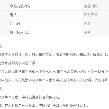
水箱清洗消毒
营业时间
清洁
服务区域
24小时
经验
精湛技术队伍
设备
法：
清洗施工人员持证上岗，排尽箱内存水，用清洗剂刷洗水箱四壁，除去水渍
箱内污水并用清水冲洗干净，
箱中加入除垢剂从每个末稍水中排出污水,每个出水口排水时间不少于12分钟.
水箱中加入二氧化氯消毒液从每个末稍水中排出时间不少于6分钟，同时不
止；
新水从每个末稍口中排出直到符合饮用标准。
水箱内存水并用二氧化氯消毒液喷洒冲洗消毒作用20分钟以上。