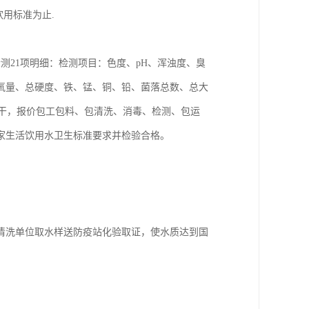
用标准为止.
检测21项明细：检测项目：色度、pH、浑浊度、臭
氧量、总硬度、铁、锰、铜、铅、菌落总数、总大
价包干，报价包工包料、包清洗、消毒、检测、包运
家生活饮用水卫生标准要求并检验合格。
清洗单位取水样送防疫站化验取证，使水质达到国