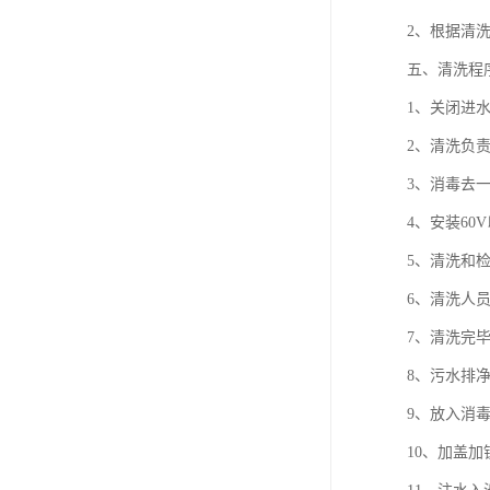
2、根据清
五、清洗程
1、关闭进
2、清洗负
3、消毒去
4、安装6
5、清洗和
6、清洗人
7、清洗完
8、污水排
9、放入消
10、加盖加