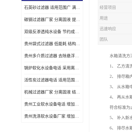
石英砂过滤器 适用范围广 满足不同的需求
经营项目
用途
碳钢过滤器厂家 分离固液 提高过滤效率
迅速响应
双级反渗透纯水设备 节约成本 提供高纯度水
团队
贵州袋式过滤器 低能耗 结构简单
贵州多介质过滤器 去除悬浮物 防止水垢和堵塞
水箱清洗方
1、 乙方
锅炉软化水设备电话 采用离子交换技术 减少维修和更换的成本
2、 排尽
活性炭过滤器电话 适用范围广 防止水垢和堵塞
3、 从水
机械过滤器厂家 分离固液 结构简单
4、 再从
贵州工业软水设备电话 增加清洁效果 使水更加清澈 干净
符合标准为
贵州洗涤软水设备厂家 增加清洁效果 减少维修和更换的成本
5、 补入
6、 排尽