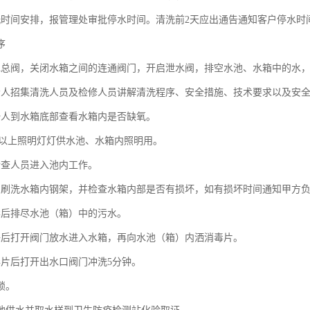
洗时间安排，报管理处审批停水时间。清洗前2天应出通告通知客户停水时
序
水总阀，关闭水箱之间的连通阀门，开启泄水阀，排空水池、水箱中的水，留
责人招集清洗人员及检修人员讲解清洗程序、安全措施、技术要求以及安
一人到水箱底部查看水箱内是否缺氧。
0V以上照明灯灯供水池、水箱内照明用。
检查人员进入池内工作。
员刷洗水箱内钢架，并检查水箱内部是否有损坏，如有损坏时间通知甲方
毕后排尽水池（箱）中的污水。
净后打开阀门放水进入水箱，再向水池（箱）内洒消毒片。
毒片后打开出水口阀门冲洗5分钟。
锁。