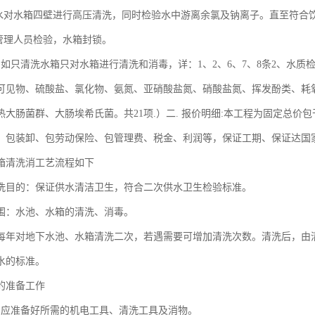
来水对水箱四壁进行高压清洗，同时检验水中游离余氯及钠离子。直至符合饮
方管理人员检验，水箱封锁。
、如只清洗水箱只对水箱进行清洗和消毒，详：1、2、6、7、8条2、水质
可见物、硫酸盐、氯化物、氨氮、亚硝酸盐氮、硝酸盐氮、挥发酚类、耗
热大肠菌群、大肠埃希氏菌。共21项.）二. 报价明细:本工程为固定总
、包装卸、包劳动保险、包管理费、税金、利润等，保证工期、保证达国
箱清洗消工艺流程如下
洗目的：保证供水清洁卫生，符合二次供水卫生检验标准。
围：水池、水箱的清洗、消毒。
每年对地下水池、水箱清洗二次，若遇需要可增加清洗次数。清洗后，由
水的标准。
的准备工作
员应准备好所需的机电工具、清洗工具及消物。