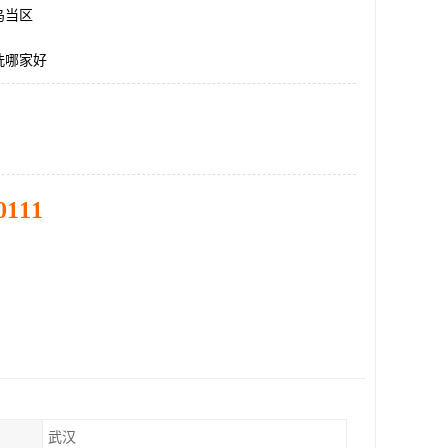
乌当区
洗哪家好
0111
武汉