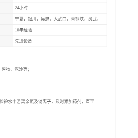
24小时
宁夏，银川，吴忠，大武口，青铜峡，灵武，兰州，左旗
10年经验
先进设备
、污物、泥沙等；
断检验水中游离余氯及钠离子，及时添加药剂，直至