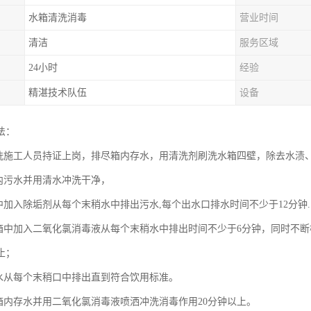
水箱清洗消毒
营业时间
清洁
服务区域
24小时
经验
精湛技术队伍
设备
法：
清洗施工人员持证上岗，排尽箱内存水，用清洗剂刷洗水箱四壁，除去水渍
箱内污水并用清水冲洗干净，
箱中加入除垢剂从每个末稍水中排出污水,每个出水口排水时间不少于12分钟.
水箱中加入二氧化氯消毒液从每个末稍水中排出时间不少于6分钟，同时不
止；
新水从每个末稍口中排出直到符合饮用标准。
水箱内存水并用二氧化氯消毒液喷洒冲洗消毒作用20分钟以上。