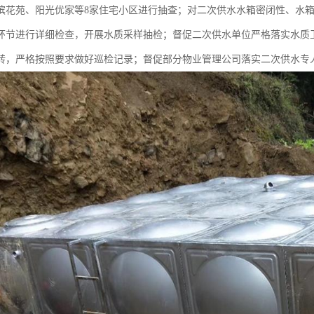
滨花苑、阳光优家等8家住宅小区进行抽查；对二次供水水箱密闭性、水
环节进行详细检查，开展水质采样抽检；督促二次供水单位严格落实水质
转，严格按照要求做好巡检记录；督促部分物业管理公司落实二次供水专