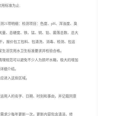
用标准为止.
检测21项明细：检测项目：色度、pH、浑浊度、臭
氧量、总硬度、铁、锰、铜、铅、菌落总数、总大
价包干，报价包工包料、包清洗、消毒、检测、包运
家生活饮用水卫生标准要求并检验合格。
清理规范可以避免不少人为损坏水箱，极大的增加
家详细介绍。
答应进入这些区域。
和运用人的名字、日期、时刻和事由，并记载同意
并需求少每年更新一次，更新内容包含清洁、修