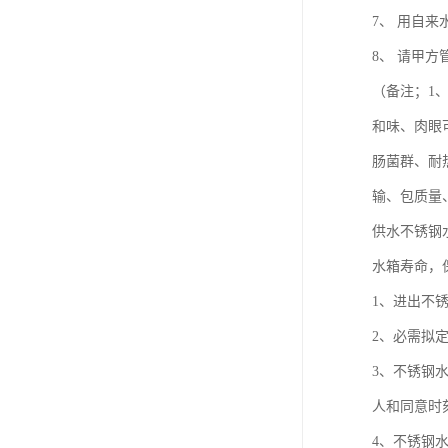
7、 用自
8、 请甲
（备注；1
和味、肉眼
肠菌群、耐
输、包质量
供水不锈钢
水箱寿命，
1、进出不
2、必需拟
3、不锈钢
人和同意时
4、不锈钢