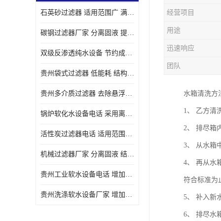
石英砂过滤器 适用范围广 满足不同的需求
经营项目
用途
碳钢过滤器厂家 分离固液 提高过滤效率
迅速响应
双级反渗透纯水设备 节约成本 提供高纯度水
团队
贵州袋式过滤器 低能耗 结构简单
贵州多介质过滤器 去除悬浮物 防止水垢和堵塞
水箱清洗方
1、 乙方
锅炉软化水设备电话 采用离子交换技术 减少维修和更换的成本
2、 排尽
活性炭过滤器电话 适用范围广 防止水垢和堵塞
3、 从水
机械过滤器厂家 分离固液 结构简单
4、 再从
贵州工业软水设备电话 增加清洁效果 使水更加清澈 干净
符合标准为
贵州洗涤软水设备厂家 增加清洁效果 减少维修和更换的成本
5、 补入
6、 排尽