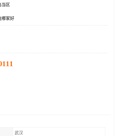
乌当区
洗哪家好
0111
武汉