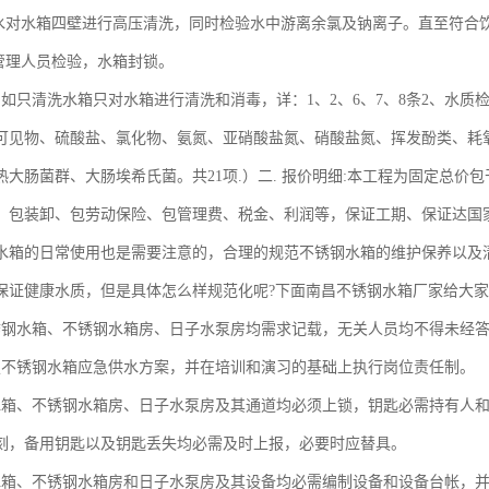
来水对水箱四壁进行高压清洗，同时检验水中游离余氯及钠离子。直至符合饮
方管理人员检验，水箱封锁。
、如只清洗水箱只对水箱进行清洗和消毒，详：1、2、6、7、8条2、水质
可见物、硫酸盐、氯化物、氨氮、亚硝酸盐氮、硝酸盐氮、挥发酚类、耗
热大肠菌群、大肠埃希氏菌。共21项.）二. 报价明细:本工程为固定总
、包装卸、包劳动保险、包管理费、税金、利润等，保证工期、保证达国
水箱的日常使用也是需要注意的，合理的规范不锈钢水箱的维护保养以及
保证健康水质，但是具体怎么样规范化呢?下面南昌不锈钢水箱厂家给大
锈钢水箱、不锈钢水箱房、日子水泵房均需求记载，无关人员均不得未经
定不锈钢水箱应急供水方案，并在培训和演习的基础上执行岗位责任制。
水箱、不锈钢水箱房、日子水泵房及其通道均必须上锁，钥匙必需持有人
刻，备用钥匙以及钥匙丢失均必需及时上报，必要时应替具。
水箱、不锈钢水箱房和日子水泵房及其设备均必需编制设备和设备台帐，