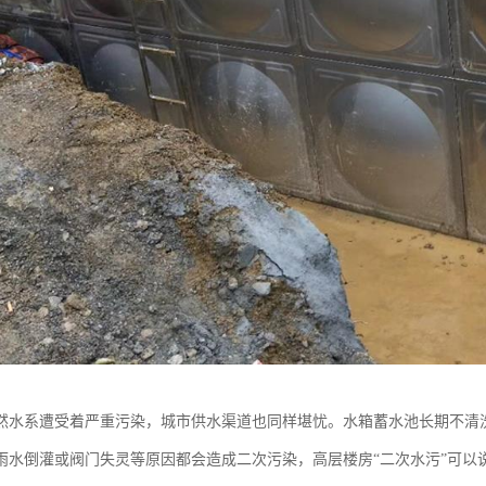
然水系遭受着严重污染，城市供水渠道也同样堪忧。水箱蓄水池长期不清
雨水倒灌或阀门失灵等原因都会造成二次污染，高层楼房“二次水污”可以