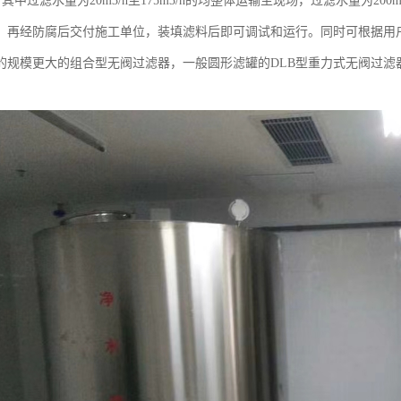
/h。其中过滤水量为20m3/h至175m3/h的均整体运输至现场，过滤水量为200
，再经防腐后交付施工单位，装填滤料后即可调试和运行。同时可根据用
的规模更大的组合型无阀过滤器，一般圆形滤罐的DLB型重力式无阀过滤