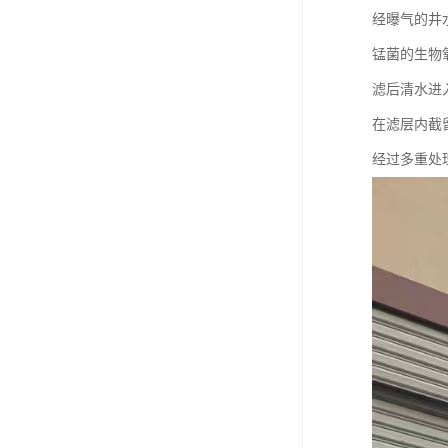
经曝气的井
锰菌的生物
滤后清水进
在滤层内截
经过多重处理