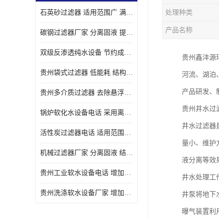
石英砂过滤器 适用范围广 满足不同的需求
处理种类
产品名称
碳钢过滤器厂家 分离固液 提高过滤效率
双级反渗透纯水设备 节约成本 提供高纯度水
贵州鑫沣源
贵州袋式过滤器 低能耗 结构简单
河流、湖泊
产品研发、
贵州多介质过滤器 去除悬浮物 防止水垢和堵塞
贵州井水过
锅炉软化水设备电话 采用离子交换技术 减少维修和更换的成本
井水过滤器
活性炭过滤器电话 适用范围广 防止水垢和堵塞
量小、维护
机械过滤器厂家 分离固液 结构简单
液分离等效
贵州工业软水设备电话 增加清洁效果 使水更加清澈 干净
井水处理工
贵州洗涤软水设备厂家 增加清洁效果 减少维修和更换的成本
井泵将地下
曝气装置利