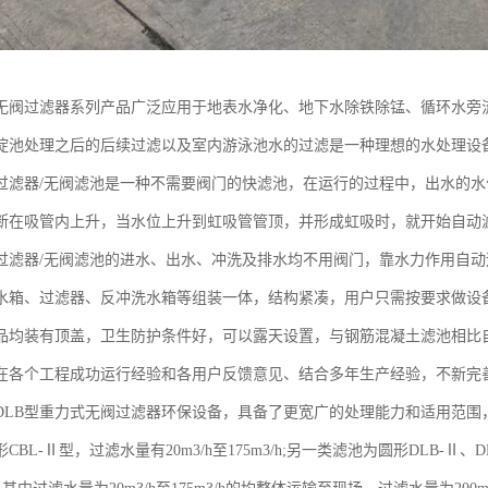
无阀过滤器系列产品广泛应用于地表水净化、地下水除铁除锰、循环水旁
淀池处理之后的后续过滤以及室内游泳池水的过滤是一种理想的水处理设
过滤器/无阀滤池是一种不需要阀门的快滤池，在运行的过程中，出水的
断在吸管内上升，当水位上升到虹吸管管顶，并形成虹吸时，就开始自动
过滤器/无阀滤池的进水、出水、冲洗及排水均不用阀门，靠水力作用自
水箱、过滤器、反冲洗水箱等组装一体，结构紧凑，用户只需按要求做设
品均装有顶盖，卫生防护条件好，可以露天设置，与钢筋混凝土滤池相比
在各个工程成功运行经验和各用户反馈意见、结合多年生产经验，不新完
DLB型重力式无阀过滤器环保设备，具备了更宽广的处理能力和适用范围
BL-Ⅱ型，过滤水量有20m3/h至175m3/h;另一类滤池为圆形DLB-Ⅱ、DLB-