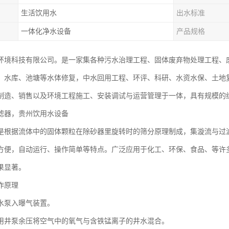
生活饮用水
出水标准
一体化净水设备
产品规格
环境科技有限公司。是一家集各种污水治理工程、固体废弃物处理工程、
、水库、池塘等水体修复，中水回用工程、环评、科研、水资水保、土地
制造、销售以及环境工程施工、安装调试与运营管理于一体，具有规模的
滤器，贵州饮用水设备
是根据流体中的固体颗粒在除砂器里旋转时的筛分原理制成，集漩流与过
方便，自动运行、操作简单等特点。广泛应用于化工、环保、食品、等许
果显著。
作原理
水泵入曝气装置。
用井泵余压将空气中的氧气与含铁锰离子的井水混合。