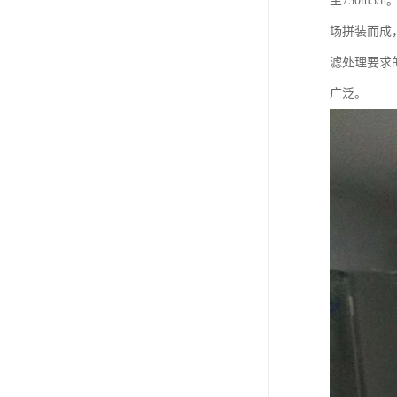
至750m3
场拼装而成
滤处理要求
广泛。