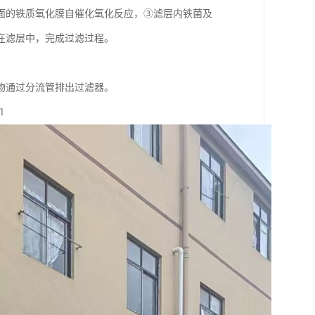
面的铁质氧化膜自催化氧化反应，③滤层内铁菌及
在滤层中，完成过滤过程。
物通过分流管排出过滤器。
l