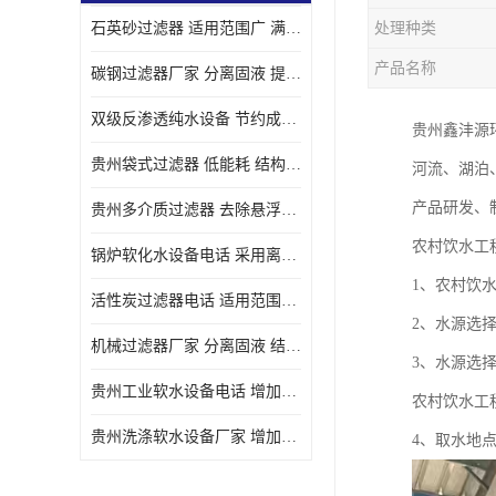
石英砂过滤器 适用范围广 满足不同的需求
处理种类
产品名称
碳钢过滤器厂家 分离固液 提高过滤效率
双级反渗透纯水设备 节约成本 提供高纯度水
贵州鑫沣源
贵州袋式过滤器 低能耗 结构简单
河流、湖泊
产品研发、
贵州多介质过滤器 去除悬浮物 防止水垢和堵塞
农村饮水工
锅炉软化水设备电话 采用离子交换技术 减少维修和更换的成本
1、农村饮
活性炭过滤器电话 适用范围广 防止水垢和堵塞
2、水源选
机械过滤器厂家 分离固液 结构简单
3、水源选
贵州工业软水设备电话 增加清洁效果 使水更加清澈 干净
农村饮水工
贵州洗涤软水设备厂家 增加清洁效果 减少维修和更换的成本
4、取水地