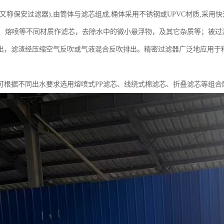
又称保安过滤器),由筒体与滤芯组成,桶体采用不锈钢或UPVC材质,采用
龙、熔喷等不同材质作滤芯，去除水中的微小悬浮物，及其它杂质等；被
出，滤渣经压缩空气反吹或气液混合反吹排出。精密过滤器广泛地应用于
可根据不同出水要求选用熔喷式PP滤芯、线绕式棉滤芯、折叠滤芯等组合