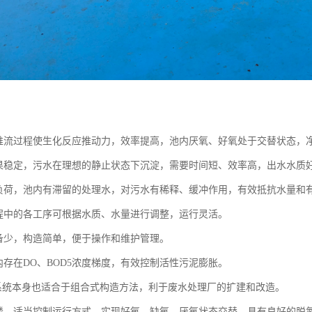
的推流过程使生化反应推动力，效率提高，池内厌氧、好氧处于交替状态，
效果稳定，污水在理想的静止状态下沉淀，需要时间短、效率高，出水水质
击负荷，池内有滞留的处理水，对污水有稀释、缓冲作用，有效抵抗水量和
过程中的各工序可根据水质、水量进行调整，运行灵活。
设备少，构造简单，便于操作和维护管理。
内存在DO、BOD5浓度梯度，有效控制活性污泥膨胀。
R法系统本身也适合于组合式构造方法，利于废水处理厂的扩建和改造。
除磷，适当控制运行方式，实现好氧、缺氧、厌氧状态交替，具有良好的脱