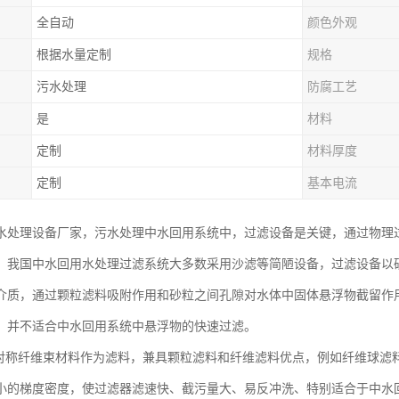
全自动
颜色外观
根据水量定制
规格
污水处理
防腐工艺
是
材料
定制
材料厚度
定制
基本电流
水处理设备厂家，污水处理中水回用系统中，过滤设备是关键，通过物理
，我国中水回用水处理过滤系统大多数采用沙滤等简陋设备，过滤设备以
介质，通过颗粒滤料吸附作用和砂粒之间孔隙对水体中固体悬浮物截留作
，并不适合中水回用系统中悬浮物的快速过滤。
不对称纤维束材料作为滤料，兼具颗粒滤料和纤维滤料优点，例如纤维球滤
小的梯度密度，使过滤器滤速快、截污量大、易反冲洗、特别适合于中水