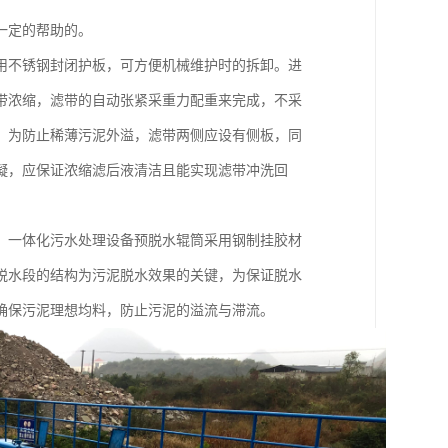
一定的帮助的。
用不锈钢封闭护板，可方便机械维护时的拆卸。进
带浓缩，滤带的自动张紧采重力配重来完成，不采
；为防止稀薄污泥外溢，滤带两侧应设有侧板，同
凝，应保证浓缩滤后液清洁且能实现滤带冲洗回
。一体化污水处理设备预脱水辊筒采用钢制挂胶材
脱水段的结构为污泥脱水效果的关键，为保证脱水
确保污泥理想均料，防止污泥的溢流与滞流。