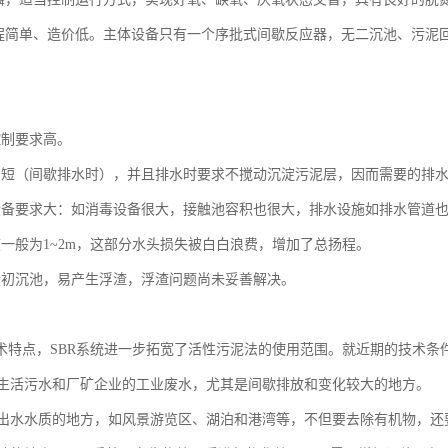
流程简单、造价低。主体设备只有一个序批式间歇反应器，无二沉池、污泥
。
控制要求高。
间短（间歇排水时），并且排水时要求不搅动沉淀污泥层，因而需要的排
设备要求大：如消毒设备很大，接触池容积也很大，排水设施如排水管道
度一般为1~2m，这部分水头损失被白白浪费，增加了总扬程。
设初沉池，易产生浮渣，浮渣问题尚未妥善解决。
术特点，SBR系统进一步拓宽了活性污泥法的使用范围。就近期的技术条件
城镇生活污水和厂矿企业的工业废水，尤其是间歇排放和变化较大的地方。
较高出水水质的地方，如风景游览区、湖泊和港湾等，不但要去除有机物，