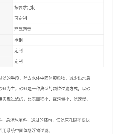
按要求定制
可定制
环氧沥青
碳钢
定制
定制
过滤的手段，除去水体中固体颗粒物，减少出水悬
砂缸为主，砂缸是一种典型的颗粒过滤方式，以砂
用实现过滤的，比表面积小、截污量小、滤速慢、
料，悬浮球填料，通过的结构，使滤床孔隙率很快
回用系统中固体悬浮物过滤。