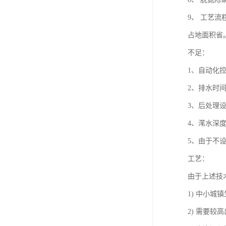
9、 工艺
占地面积省
不足：
1、自动化
2、排水时
3、后处理
4、滗水深
5、由于不
工艺：
由于上述技
1) 中小
2) 需要