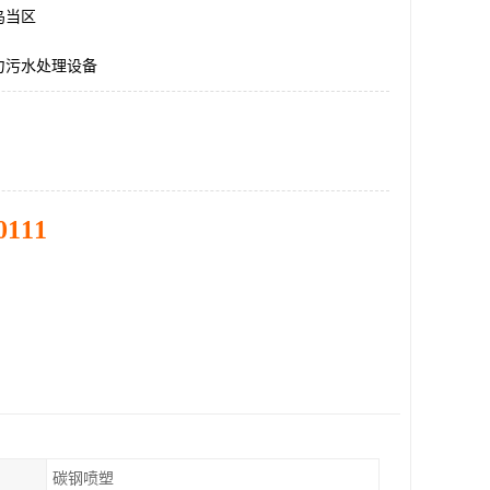
乌当区
力污水处理设备
0111
碳钢喷塑