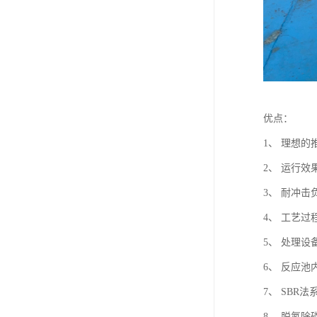
优点：
1、 理想
2、 运行
3、 耐冲
4、 工艺
5、 处理
6、 反应池
7、 SB
8、 脱氮