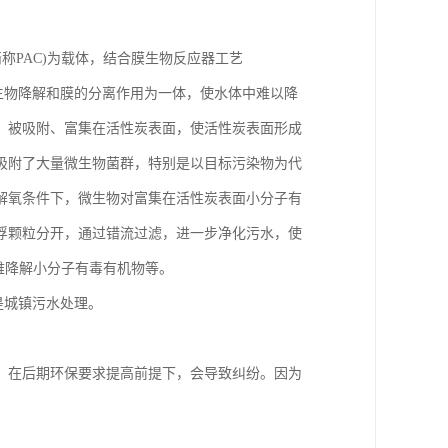
on，简称PAC)为载体，结合膜生物反应器工艺
理吸附、微生物降解和膜的分离作用为一体，使水体中难以降
，被吸附、富集在活性炭表面，使活性炭表面形成
吸附了大量微生物菌群，特别是以目标污染物为代
解氧条件下，微生物对富集在活性炭表面小分子有
浮颗粒分开，通过错流过滤，进一步净化污水，使
难降解小分子有毒有机物等。
是城镇污水处理。
，在后期环保要求提高前提下，会导致纠纷。因为