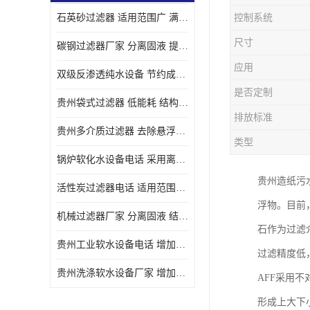
石英砂过滤器 适用范围广 满足不同的需求
控制系统
尺寸
碳钢过滤器厂家 分离固液 提高过滤效率
应用
双级反渗透纯水设备 节约成本 提供高纯度水
是否定制
贵州袋式过滤器 低能耗 结构简单
排放标准
贵州多介质过滤器 去除悬浮物 防止水垢和堵塞
类型
锅炉软化水设备电话 采用离子交换技术 减少维修和更换的成本
贵州造纸污
活性炭过滤器电话 适用范围广 防止水垢和堵塞
浮物。目前
机械过滤器厂家 分离固液 结构简单
石作为过滤
贵州工业软水设备电话 增加清洁效果 使水更加清澈 干净
过滤精度低
贵州洗涤软水设备厂家 增加清洁效果 减少维修和更换的成本
AFF采用
形成上大下