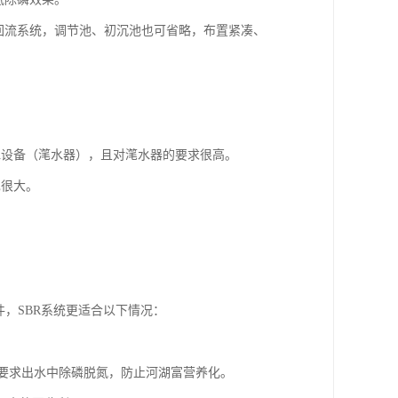
回流系统，调节池、初沉池也可省略，布置紧凑、
水设备（滗水器），且对滗水器的要求很高。
也很大。
，SBR系统更适合以下情况：
还要求出水中除磷脱氮，防止河湖富营养化。