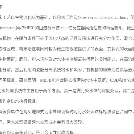
床
艺以生物流化床为基础，以粉末活性炭(Pow-dered activated carb
ane bioreactor,简称MBR)的固液分离技术，使反应器集活性炭的物
有机物与在曝气条件下处于流化状态的活性炭粉末进行充分地传质、混合
浓缩区域；粉末活性炭同时也为微生物繁殖提供了的表面，其多孔的表面
生物菌群；同时，粉末活性碳对水体中溶解氧有很强的吸附能力，在高溶
化分解，然后利用陶瓷膜分离系统将水和吸附了有机物的粉末活性炭等悬
回用标准。研究表明，MBFB能有效除去微污染水体中氨氮、COD和其它
前在水处理系统中主要用于两个方面，其一是微污染水体的深度处理，其二
备约定出水执行标准：
备很多单位在购买地埋式污水处理设备时对污水处理达标标准没在合同中
同，污水处理设备污水处理成本会有很大差异。
备在购买前多对比、签订合同并付款流程。