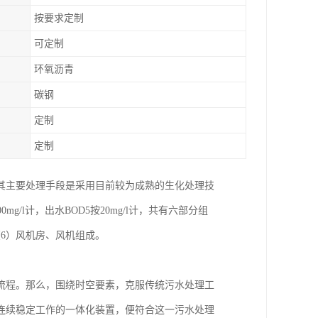
按要求定制
可定制
环氧沥青
碳钢
定制
定制
其主要处理手段是采用目前较为成熟的生化处理技
/l计，出水BOD5按20mg/l计，共有六部分组
（6）风机房、风机组成。
流程。那么，围绕时空要素，克服传统污水处理工
连续稳定工作的一体化装置，便符合这一污水处理