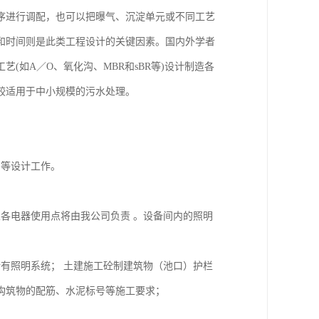
序进行调配，也可以把曝气、沉淀单元或不同工艺
和时间则是此类工程设计的关键因素。国内外学者
如A／O、氧化沟、MBR和sBR等)设计制造各
较适用于中小规模的污水处理。
明等设计工作。
各电器使用点将由我公司负责 。设备间内的照明
有照明系统； 土建施工砼制建筑物（池口）护栏
构筑物的配筋、水泥标号等施工要求；