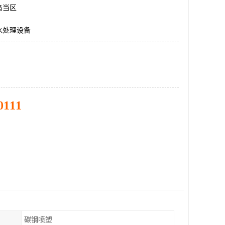
乌当区
水处理设备
0111
碳钢喷塑