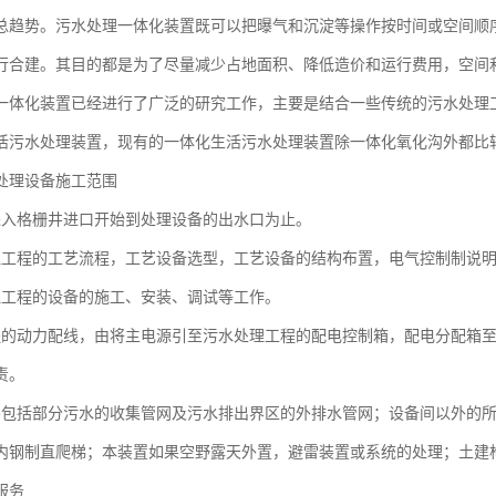
总趋势。污水处理一体化装置既可以把曝气和沉淀等操作按时间或空间顺
行合建。其目的都是为了尽量减少占地面积、降低造价和运行费用，空间
一体化装置已经进行了广泛的研究工作，主要是结合一些传统的污水处理工艺(
活污水处理装置，现有的一体化生活污水处理装置除一体化氧化沟外都比
处理设备施工范围
进入格栅井进口开始到处理设备的出水口为止。
理工程的工艺流程，工艺设备选型，工艺设备的结构布置，电气控制制说
理工程的设备的施工、安装、调试等工作。
程的动力配线，由将主电源引至污水处理工程的配电控制箱，配电分配箱至
责。
不包括部分污水的收集管网及污水排出界区的外排水管网；设备间以外的所
内钢制直爬梯；本装置如果空野露天外置，避雷装置或系统的处理；土建
服务