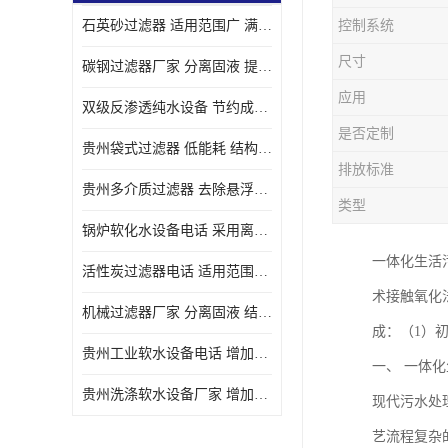
石英砂过滤器 适用范围广 满足不同的需求
控制系统
尺寸
碳钢过滤器厂家 分离固液 提高过滤效率
应用
双级反渗透纯水设备 节约成本 提供高纯度水
是否定制
贵州袋式过滤器 低能耗 结构简单
排放标准
贵州多介质过滤器 去除悬浮物 防止水垢和堵塞
类型
锅炉软化水设备电话 采用离子交换技术 减少维修和更换的成本
一体化生活
活性炭过滤器电话 适用范围广 防止水垢和堵塞
术接触氧化法
机械过滤器厂家 分离固液 结构简单
成：（1）
贵州工业软水设备电话 增加清洁效果 使水更加清澈 干净
一、 一体
贵州洗涤软水设备厂家 增加清洁效果 减少维修和更换的成本
现代污水处
艺流程复杂