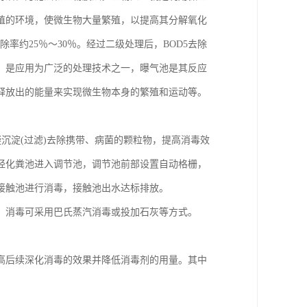
殖的环境，使微生物大量繁殖，以提高其分解氧化
除率约25％～30％。经过二级处理后，BOD5去除
，是应用为广泛的处理技术之一，曝气池是其反应
释放出的能量来实现微生物本身的繁殖和运动等。
凝沉淀(过滤)去除携带、病菌的颗粒物，提高消毒效
经化粪池进入调节池，调节池前部设置自动格栅，
接触池进行消毒，接触池出水达标排放。
。消毒可采用巴氏蒸汽消毒或投加石灰等方式。
高后续深化消毒的效果并降低消毒剂的用量。其中