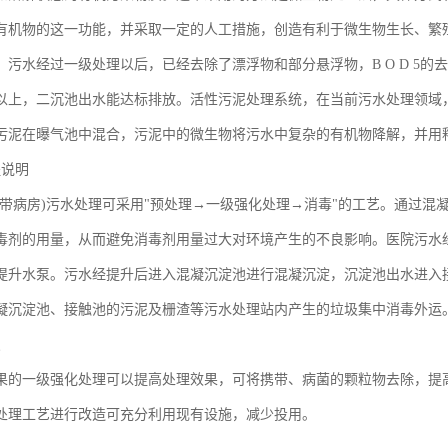
有机物的这一功能，并采取一定的人工措施，创造有利于微生物生长、繁
污水经过一级处理以后，已经去除了漂浮物和部分悬浮物，B O D 5的去
％以上，二沉池出水能达标排放。活性污泥处理系统，在当前污水处理领域
污泥在曝气池中混合，污泥中的微生物将污水中复杂的有机物降解，并用
程说明
不带病房)污水处理可采用"预处理→一级强化处理→消毒"的工艺。通过混
毒剂的用量，从而避免消毒剂用量过大对环境产生的不良影响。医院污水
提升水泵。污水经提升后进入混凝沉淀池进行混凝沉淀，沉淀池出水进入
凝沉淀池、接触池的污泥及栅渣等污水处理站内产生的垃圾集中消毒外运
点
果的一级强化处理可以提高处理效果，可将携带、病菌的颗粒物去除，提
处理工艺进行改造可充分利用现有设施，减少投用。