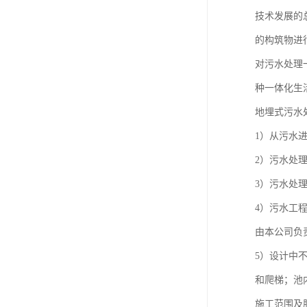
技术发展的
的构筑物进
对污水处理
种一体化生
地埋式污水
1）从污水
2）污水处
3）污水处
4）污水工
由本公司负
5）设计中
和爬梯；池
施工范围及