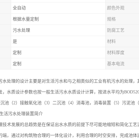
全自动
颜色外观
根据水量定制
规格
污水处理
防腐工艺
是
材料
定制
材料厚度
定制
基本电流
污水处理的设计主要是对生活污水和与之相类似的工业有机污水的处理，
，水质设计参数也按一般生活污水水质设计计算，按进水平均为BOD5200mg
初沉池（2）接触氧化池（3）二沉池（4）消毒池，消毒装置（5）污泥池
化生活污水处理装置简介
理技术发展的总趋势是在保证出水水质的前提下尽可能地缩短和简化工艺
的端，通过对构筑物合理的一体化设计，利用合理的时空安排，完成池体